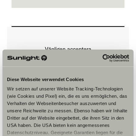
Vänligen acceptera
marknadsföringscookies för att se
innehållet.
Diese Webseite verwendet Cookies
Cookie-inställningar
Wir setzen auf unserer Website Tracking-Technologien
(wie Cookies und Pixel) ein, die es uns ermöglichen, das
Verhalten der Webseitenbesucher auszuwerten und
unsere Reichweite zu messen. Ebenso haben wir Inhalte
Dritter auf der Website eingebettet, die ihren Sitz in den
USA haben. Die USA bieten kein angemessenes
Datenschutzniveau. Geeignete Garantien liegen für die