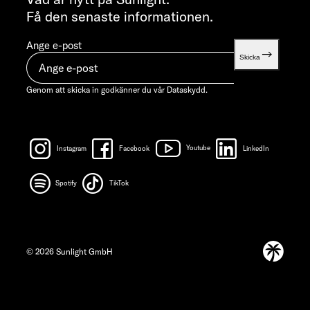
Få den senaste informationen.
Ange e-post
Skicka
Genom att skicka in godkänner du vår
Dataskydd.
Instagram
Facebook
Youtube
LinkedIn
Spotify
TikTok
© 2026 Sunlight GmbH