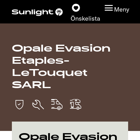
Meny
Önskelista
Opale Evasion
Modeller
Etaples-
Konfigurator
LeTouquet
SARL
Find din Sunlight
Hitta återförsäljare
Upptäck
Service
Opale Evasion