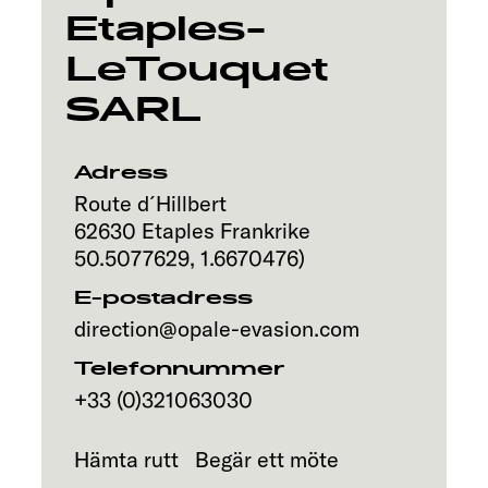
Etaples-
LeTouquet
SARL
Adress
Route d´Hillbert
62630
Etaples
Frankrike
50.5077629
,
1.6670476
)
E-postadress
direction@opale-evasion.com
Telefonnummer
+33 (0)321063030
Hämta rutt
Begär ett möte