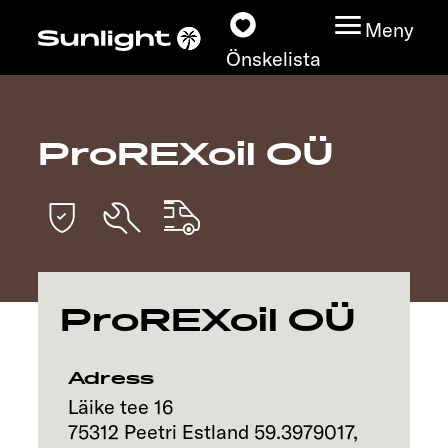
Meny
Önskelista
ProREXoil OÜ
Modeller
Konfigurator
Find din Sunlight
ProREXoil OÜ
Hitta återförsäljare
Upptäck
Adress
Läike tee 16
Service
75312
Peetri
Estland
59.3979017
,