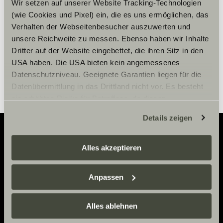
Wir setzen auf unserer Website Tracking-Technologien
(wie Cookies und Pixel) ein, die es uns ermöglichen, das
Cookie-inställningar
Verhalten der Webseitenbesucher auszuwerten und
unsere Reichweite zu messen. Ebenso haben wir Inhalte
Dritter auf der Website eingebettet, die ihren Sitz in den
USA haben. Die USA bieten kein angemessenes
Datenschutzniveau. Geeignete Garantien liegen für die
Datenübermittlung in das Drittland nicht vor. Es besteht
ein erhöhtes Risiko für Betroffene, da diesen
möglicherweise keine Rechtsbehelfsmöglichkeiten
Details zeigen
zustehen. Eingesetzte Dienstleister können Daten für
eigene Zwecke verarbeiten und mit anderen Daten
zusammenführen. Weitere Informationen finden Sie hier:
Alles akzeptieren
Adventure
Datenschutzerklärung
/
Datenschutzerklärung
Sunlight Business
. Akzeptieren Sie oder wählen Sie
Now.
Anpassen
einzelne Cookies/Dienste in den Einstellungen aus,
erteilen Sie uns Ihre Einwilligung zur Verarbeitung Ihrer
Daten zu den genannten Zwecken. Die Einwilligung ist
Alles ablehnen
KONTAKT
freiwillig, für den Besuch der Website nicht erforderlich