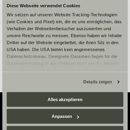
Diese Webseite verwendet Cookies
Vänligen acceptera
marknadsföringscookies för att se
Wir setzen auf unserer Website Tracking-Technologien
innehållet.
(wie Cookies und Pixel) ein, die es uns ermöglichen, das
Verhalten der Webseitenbesucher auszuwerten und
unsere Reichweite zu messen. Ebenso haben wir Inhalte
Cookie-inställningar
Dritter auf der Website eingebettet, die ihren Sitz in den
USA haben. Die USA bieten kein angemessenes
Datenschutzniveau. Geeignete Garantien liegen für die
Datenübermittlung in das Drittland nicht vor. Es besteht
ein erhöhtes Risiko für Betroffene, da diesen
möglicherweise keine Rechtsbehelfsmöglichkeiten
Details zeigen
zustehen. Eingesetzte Dienstleister können Daten für
eigene Zwecke verarbeiten und mit anderen Daten
zusammenführen. Weitere Informationen finden Sie hier:
Alles akzeptieren
Datenschutzerklärung
/
Datenschutzerklärung
Sunlight Business
. Akzeptieren Sie oder wählen Sie
Adventure
Anpassen
einzelne Cookies/Dienste in den Einstellungen aus,
Now.
erteilen Sie uns Ihre Einwilligung zur Verarbeitung Ihrer