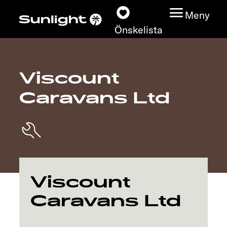
Meny
Önskelista
Viscount
Modeller
Caravans Ltd
Konfigurator
Find din Sunlight
Hitta återförsäljare
Viscount
Upptäck
Caravans Ltd
Service