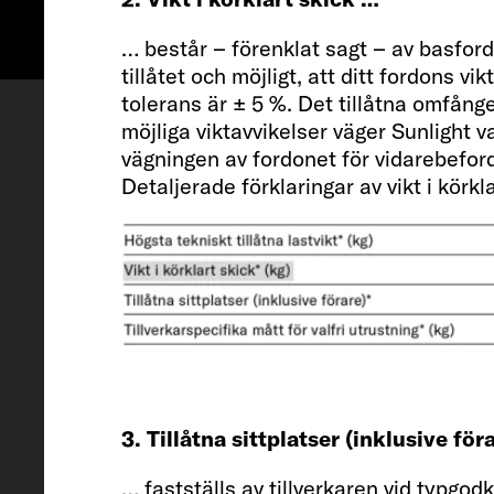
… består – förenklat sagt – av basfordo
Konfigurera
Tid för visning
tillåtet och möjligt, att ditt fordons v
tolerans är ± 5 %. Det tillåtna omfånget
möjliga viktavvikelser väger Sunlight 
vägningen av fordonet för vidarebefordr
Detaljerade förklaringar av vikt i körkla
Fordon
Längd / Bredd / Höjd
3. Tillåtna sittplatser (inklusive för
596 / 232 / 314 cm
… fastställs av tillverkaren vid typgo