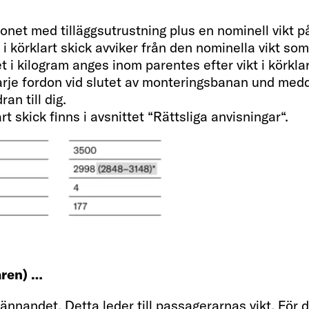
net med tilläggsutrustning plus en nominell vikt på 
ikt i körklart skick avviker från den nominella vikt 
 i kilogram anges inom parentes efter vikt i körklart
varje fordon vid slutet av monteringsbanan und med
an till dig.
rt skick finns i avsnittet “Rättsliga anvisningar“.
Invändigt
Sovplatser
aren) …
4
dkännandet. Detta leder till passagerarnas vikt. För