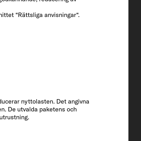
ittet “Rättsliga anvisningar“.
na / spillvattentank
-uttag (dubbelt)
reducerar nyttolasten. Det angivna
gen. De utvalda paketens och
sutrustning.