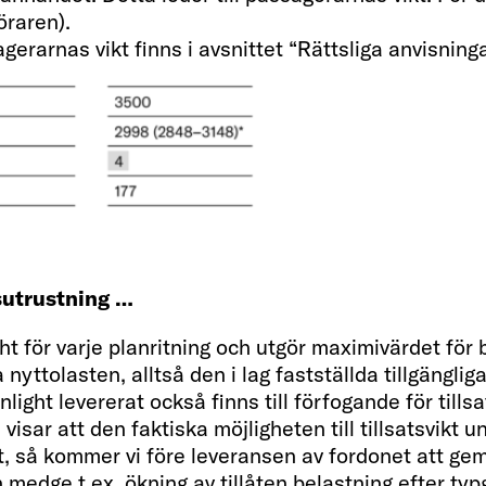
öraren).
erarnas vikt finns i avsnittet “Rättsliga anvisninga
Sängmått alkov
210 x 160
e)
Sängmått bakre sä
gsutrustning …
210 x 140 - 
ht för varje planritning och utgör maximivärdet för 
nyttolasten, alltså den i lag fastställda tillgänglig
ight levererat också finns till förfogande för tills
isar att den faktiska möjligheten till tillsatsvikt 
påt, så kommer vi före leveransen av fordonet att g
Kylskåp / frysfack
an medge t.ex. ökning av tillåten belastning efter t