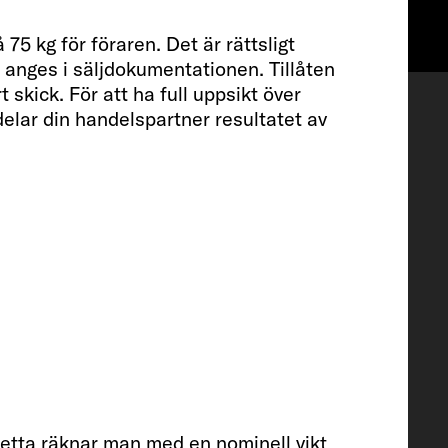
75 kg för föraren. Det är rättsligt
Önskelista
som anges i säljdokumentationen. Tillåten
 skick. För att ha full uppsikt över
delar din handelspartner resultatet av
 utrustning
 detta räknar man med en nominell vikt