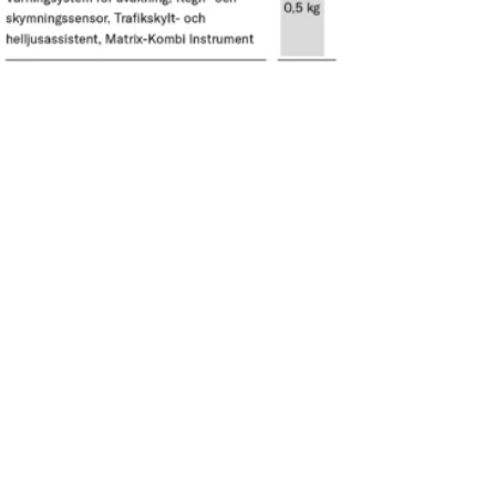
Combi 6 Gas / OPT /
Mått servicelucka v
45 x 70
Mått servicelucka h
romsad
65 x 110
Förvaringsutrymme 
fyllningsvikt (kg)