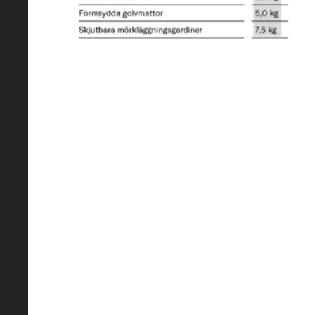
3500
Viktökning (optional)
3650
Släpvagnsvikt 12 % bromsad / ob
2000 / 750
Däck