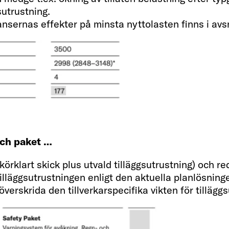
78 (11)
sutrustning.
nsernas effekter på minsta nyttolasten finns i avsn
Vattentank inkl. pan
122 / 20 / 92
Eluttag 230 V / USB
och paket …
4 / 4
i körklart skick plus utvald tilläggsutrustning) och 
illäggsutrustningen enligt den aktuella planlösnin
 överskrida den tillverkarspecifika vikten för tillägg
Uppvärmning