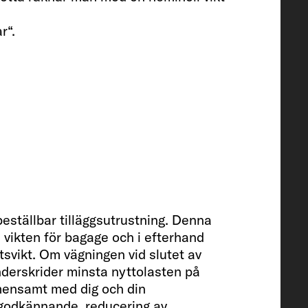
r“.
ng
130
beställbar tilläggsutrustning. Denna
a vikten för bagage och i efterhand
atsvikt. Om vägningen vid slutet av
underskrider minsta nyttolasten på
emensamt med dig och din
ypgodkännande, reducering av