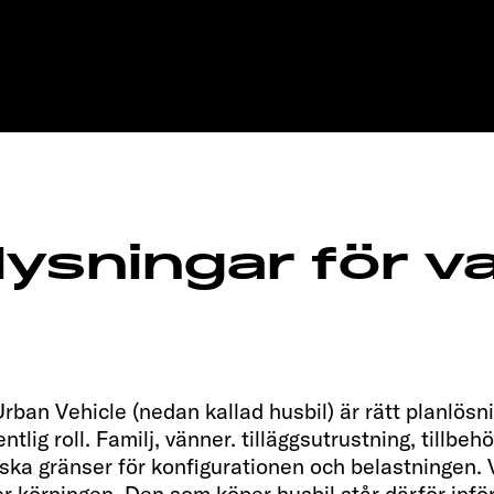
lysningar för va
Urban Vehicle (nedan kallad husbil) är rätt planlösni
tlig roll. Familj, vänner. tilläggsutrustning, tillbeh
ska gränser för konfigurationen och belastningen. 
der körningen. Den som köper husbil står därför infö