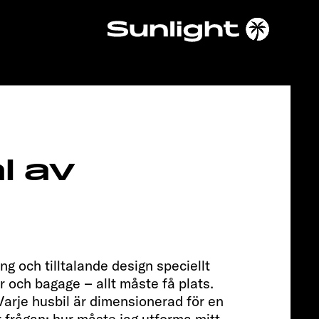
Chassis
l av
ng och tilltalande design speciellt
FIAT
ör och bagage – allt måste få plats.
Varje husbil är dimensionerad för en
r frågan: hur måste jag utforma mitt