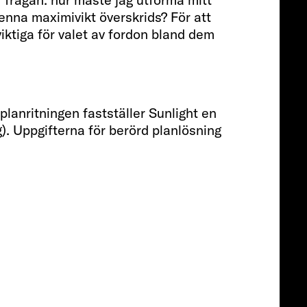
Passagerare
denna maximivikt överskrids? För att
iktiga för valet av fordon bland dem
4
Storlek
planritningen fastställer Sunlight en
g). Uppgifterna för berörd planlösning
596 CM
Pris från
Från 770.000
Info
kr.