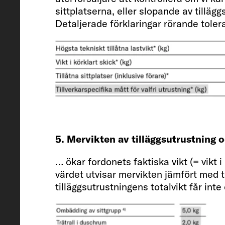
Fiat Ducato / 2.2 / 103 (140)
sittplatserna, eller slopande av tillägg
Detaljerade förklaringar rörande tolera
Vikt i körklart skick (kg)
2835 (2693 till 2977)*
Tillverkarens specifika vikter för
5. Mervikten av tilläggsutrustning 
tilläggsutrustning* (kg)
… ökar fordonets faktiska vikt (= vikt 
324
värdet utvisar mervikten jämfört med t
tilläggsutrustningens totalvikt får inte
Tekniskt tillåtna lastvikt* (kg)