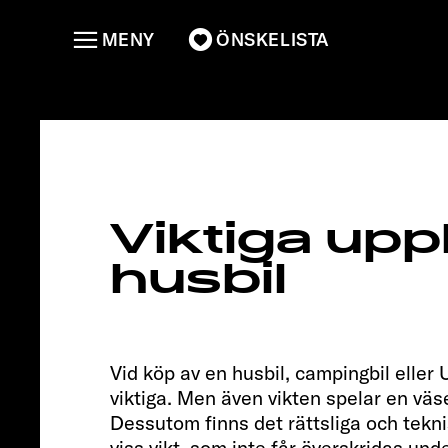
MENY
ÖNSKELISTA
A 60
Root
Viktiga upp
husbil
Vid köp av en husbil, campingbil eller 
viktiga. Men även vikten spelar en väsen
Dessutom finns det rättsliga och tekni
viss vikt, som inte får överskridas un