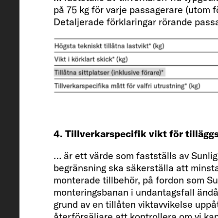
på 75 kg för varje passagerare (utom f
Detaljerade förklaringar rörande passag
Invändig höjd
195
Tillåtna sittplatser (inklusive förar
4. Tillverkarspecifik vikt för tilläg
4
… är ett värde som fastställs av Sunlig
begränsning ska säkerställa att minsta 
monterade tillbehör, på fordon som Sunl
monteringsbanan i undantagsfall ändå v
grund av en tillåten viktavvikelse up
Chassi / motor / effekt kW (hk)
återförsäljare att kontrollera om vi k