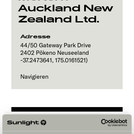
Auckland New
Service
Zealand Ltd.
Adresse
44/50 Gateway Park Drive
2402
Pōkeno
Neuseeland
-37.2473641
,
175.0161521
)
Navigieren
Bitte akzeptiere die Marketing-