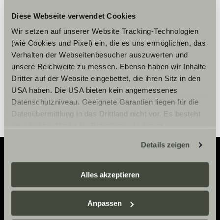
Cookies, um die Inhalte zu sehen.
Diese Webseite verwendet Cookies
Wir setzen auf unserer Website Tracking-Technologien
(wie Cookies und Pixel) ein, die es uns ermöglichen, das
Cookie-Einstellungen
Verhalten der Webseitenbesucher auszuwerten und
unsere Reichweite zu messen. Ebenso haben wir Inhalte
Dritter auf der Website eingebettet, die ihren Sitz in den
USA haben. Die USA bieten kein angemessenes
Datenschutzniveau. Geeignete Garantien liegen für die
Datenübermittlung in das Drittland nicht vor. Es besteht
ein erhöhtes Risiko für Betroffene, da diesen
möglicherweise keine Rechtsbehelfsmöglichkeiten
Details zeigen
zustehen. Eingesetzte Dienstleister können Daten für
eigene Zwecke verarbeiten und mit anderen Daten
zusammenführen. Weitere Informationen finden Sie hier:
Alles akzeptieren
Adventure
Datenschutzerklärung
/
Datenschutzerklärung
Now.
Sunlight Business
. Akzeptieren Sie oder wählen Sie
Anpassen
einzelne Cookies/Dienste in den Einstellungen aus,
erteilen Sie uns Ihre Einwilligung zur Verarbeitung Ihrer