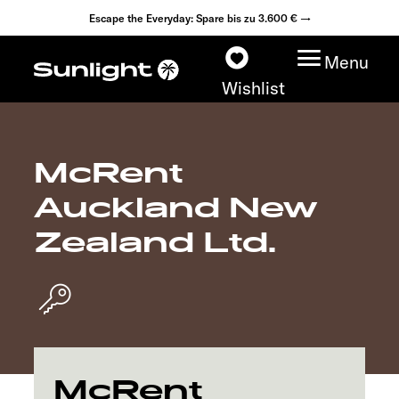
Escape the Everyday: Spare bis zu 3.600 € →
Menu
Wishlist
McRent
Modelle
Auckland New
Konfigurator
Zealand Ltd.
Fahrzeugfinder
Händlersuche
Explore
McRent