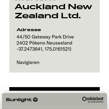
Auckland New
Explore
Zealand Ltd.
Service
Adresse
44/50 Gateway Park Drive
2402
Pōkeno
Neuseeland
-37.2473641
,
175.0161521
)
Navigieren
Bitte akzeptiere die Marketing-