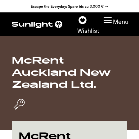
Escape the Everyday: Spare bis zu 3.000 € →
Menu
Wishlist
McRent
Modelle
Auckland New
Konfigurator
Zealand Ltd.
Fahrzeugfinder
Fahrzeugbörse
Händlersuche
McRent