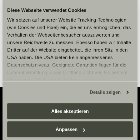
Cookies, um die Inhalte zu sehen.
Diese Webseite verwendet Cookies
Wir setzen auf unserer Website Tracking-Technologien
(wie Cookies und Pixel) ein, die es uns ermöglichen, das
Cookie-Einstellungen
Verhalten der Webseitenbesucher auszuwerten und
unsere Reichweite zu messen. Ebenso haben wir Inhalte
Dritter auf der Website eingebettet, die ihren Sitz in den
USA haben. Die USA bieten kein angemessenes
Datenschutzniveau. Geeignete Garantien liegen für die
Datenübermittlung in das Drittland nicht vor. Es besteht
ein erhöhtes Risiko für Betroffene, da diesen
möglicherweise keine Rechtsbehelfsmöglichkeiten
Details zeigen
zustehen. Eingesetzte Dienstleister können Daten für
eigene Zwecke verarbeiten und mit anderen Daten
zusammenführen. Weitere Informationen finden Sie hier:
Alles akzeptieren
Adventure
Datenschutzerklärung
/
Datenschutzerklärung
Now.
Sunlight Business
. Akzeptieren Sie oder wählen Sie
Anpassen
einzelne Cookies/Dienste in den Einstellungen aus,
erteilen Sie uns Ihre Einwilligung zur Verarbeitung Ihrer