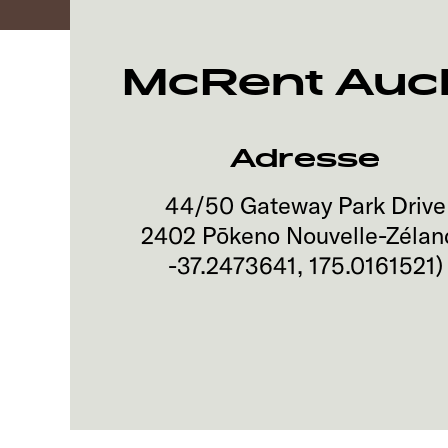
McRent Auck
Adresse
44/50 Gateway Park Drive
2402
Pōkeno
Nouvelle-Zélan
-37.2473641
,
175.0161521
)