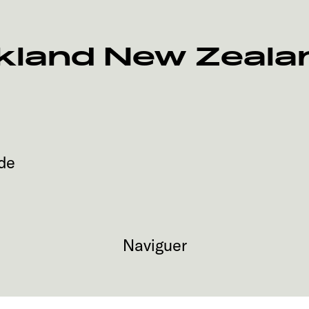
land New Zealan
de
Naviguer