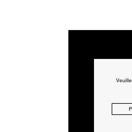
Veuill
P