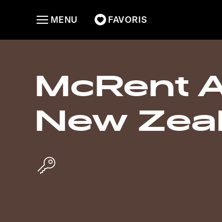
MENU
FAVORIS
McRent 
New Zeal