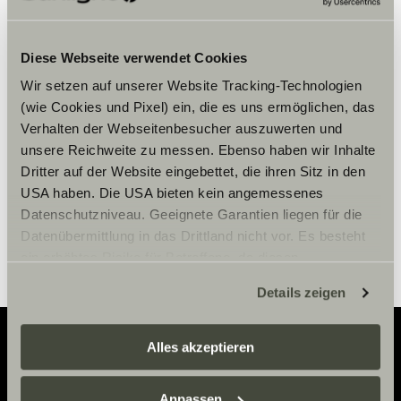
Bitte akzeptiere die Marketing-
Diese Webseite verwendet Cookies
Cookies, um die Inhalte zu sehen.
Wir setzen auf unserer Website Tracking-Technologien
(wie Cookies und Pixel) ein, die es uns ermöglichen, das
Verhalten der Webseitenbesucher auszuwerten und
Cookie-Einstellungen
unsere Reichweite zu messen. Ebenso haben wir Inhalte
Dritter auf der Website eingebettet, die ihren Sitz in den
USA haben. Die USA bieten kein angemessenes
Datenschutzniveau. Geeignete Garantien liegen für die
Datenübermittlung in das Drittland nicht vor. Es besteht
ein erhöhtes Risiko für Betroffene, da diesen
möglicherweise keine Rechtsbehelfsmöglichkeiten
Details zeigen
zustehen. Eingesetzte Dienstleister können Daten für
eigene Zwecke verarbeiten und mit anderen Daten
zusammenführen. Weitere Informationen finden Sie hier:
Alles akzeptieren
Datenschutzerklärung
/
Datenschutzerklärung
Adventure
Sunlight Business
. Akzeptieren Sie oder wählen Sie
Anpassen