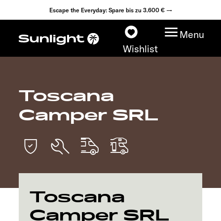
Escape the Everyday: Spare bis zu 3.600 € →
Menu
Wishlist
Toscana
Modelle
Camper SRL
Konfigurator
Fahrzeugfinder
Händlersuche
Toscana
Explore
Camper SRL