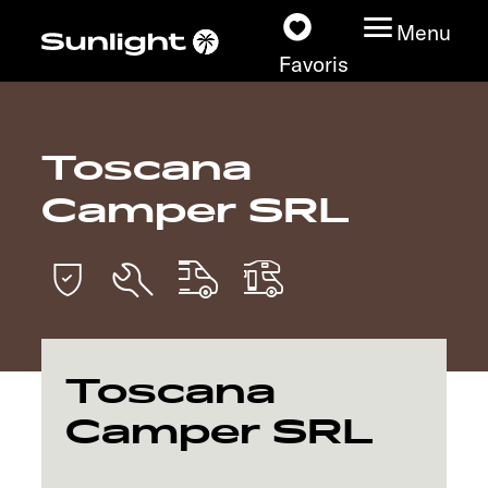
Menu
Favoris
Toscana
Nos modèles
Camper SRL
Configurateur
Recherchez votre
Sunlight
Nos concessionnaires
Toscana
Camper SRL
Découvrir