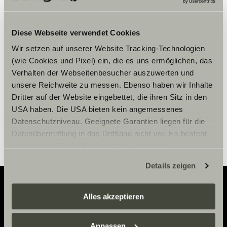
Veuillez accepter les cookies pour
Diese Webseite verwendet Cookies
afficher le contenu.
Wir setzen auf unserer Website Tracking-Technologien
(wie Cookies und Pixel) ein, die es uns ermöglichen, das
Paramètre des cookies
Verhalten der Webseitenbesucher auszuwerten und
unsere Reichweite zu messen. Ebenso haben wir Inhalte
Dritter auf der Website eingebettet, die ihren Sitz in den
USA haben. Die USA bieten kein angemessenes
Datenschutzniveau. Geeignete Garantien liegen für die
Datenübermittlung in das Drittland nicht vor. Es besteht
ein erhöhtes Risiko für Betroffene, da diesen
möglicherweise keine Rechtsbehelfsmöglichkeiten
Details zeigen
zustehen. Eingesetzte Dienstleister können Daten für
eigene Zwecke verarbeiten und mit anderen Daten
zusammenführen. Weitere Informationen finden Sie hier:
Alles akzeptieren
Adventure
Datenschutzerklärung
/
Datenschutzerklärung
Sunlight Business
. Akzeptieren Sie oder wählen Sie
Anpassen