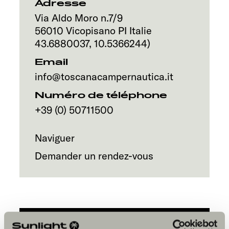
Service
Adresse
Via Aldo Moro n.7/9
56010
Vicopisano PI
Italie
43.6880037
,
10.5366244
)
Email
info@toscanacampernautica.it
Numéro de téléphone
+39 (0) 50711500
Naviguer
Demander un rendez-vous