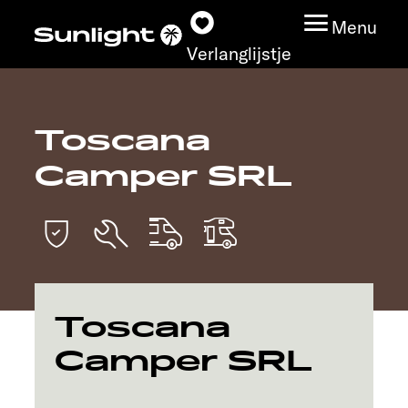
Menu
Verlanglijstje
Toscana
Modeloverzicht
Camper SRL
Configurator
Vind jouw Sunlight
Vind jouw dealer
Toscana
Ontdek
Camper SRL
Service