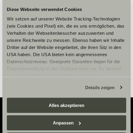
Diese Webseite verwendet Cookies
Accepteer marketing-cookies om
Wir setzen auf unserer Website Tracking-Technologien
de tour te bekijken.
(wie Cookies und Pixel) ein, die es uns ermöglichen, das
Verhalten der Webseitenbesucher auszuwerten und
unsere Reichweite zu messen. Ebenso haben wir Inhalte
Cookie-instellingen
Dritter auf der Website eingebettet, die ihren Sitz in den
USA haben. Die USA bieten kein angemessenes
Datenschutzniveau. Geeignete Garantien liegen für die
Datenübermittlung in das Drittland nicht vor. Es besteht
ein erhöhtes Risiko für Betroffene, da diesen
möglicherweise keine Rechtsbehelfsmöglichkeiten
Details zeigen
zustehen. Eingesetzte Dienstleister können Daten für
eigene Zwecke verarbeiten und mit anderen Daten
zusammenführen. Weitere Informationen finden Sie hier:
Alles akzeptieren
Datenschutzerklärung
/
Datenschutzerklärung
Sunlight Business
. Akzeptieren Sie oder wählen Sie
Adventure
Anpassen
einzelne Cookies/Dienste in den Einstellungen aus,
erteilen Sie uns Ihre Einwilligung zur Verarbeitung Ihrer