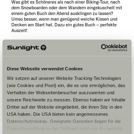
Was gibt es Schöneres als nach einer Biking-Tour, nach
dem Snowboarden oder dem Wandern eingekuschelt mit
einem guten Buch den Abend ausklingen zu lassen?
Umso besser, wenn man genügend weiche Kissen und
Decken am Start hat. Dazu ein gutes Buch – perfekte
Auszeit!
Licht an für die Abendstunden
Da die Tage kürzer werden, solltest du auf eine Stirn-
oder Taschenlampe nicht verzichten. So steht dem
Diese Webseite verwendet Cookies
abendlichen Spaziergang unter dem Sternenhimmel
nichts im Weg.
Wir setzen auf unserer Website Tracking-Technologien
(wie Cookies und Pixel) ein, die es uns ermöglichen, das
Verhalten der Webseitenbesucher auszuwerten und
Lagerfeuer-Feeling pur
unsere Reichweite zu messen. Ebenso haben wir Inhalte
Dritter auf der Website eingebettet, die ihren Sitz in den
Nach einem Tag voller Outdoor-Action gibt es nichts
Schöneres als ein knisterndes Lagerfeuer. Bitte achte
USA haben. Die USA bieten kein angemessenes
darauf, die geltenden Sicherheitsvorschriften zu
Datenschutzniveau. Geeignete Garantien liegen für die
beachten.
Datenübermittlung in das Drittland nicht vor. Es besteht