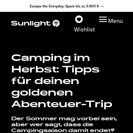
Escape the Everyday: Spare bis zu 3.600 € →
Menu
Wishlist
Camping im
Modelle
Herbst: Tipps
Konfigurator
für deinen
goldenen
Fahrzeugfinder
Abenteuer-Trip
Händlersuche
Der Sommer mag vorbei sein,
Explore
aber wer sagt, dass die
Campingsaison damit endet?