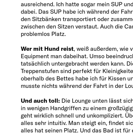
ausreichend. Ich hatte sogar mein SUP u
dabei. Das SUP habe ich während der Fah
den Sitzbänken transportiert oder zusamm
zwischen den Sitzen verstaut. Auch die C
problemlos Platz.
Wer mit Hund reist
, weiß außerdem, wie v
Equipment man dabeihat. Umso beeindrucke
tatsächlich untergebracht werden kann. D
Treppenstufen sind perfekt für Kleinigkei
oberhalb des Bettes habe ich für Kissen u
musste nichts während der Fahrt in der Lo
Und auch toll:
Die Lounge unten lässt sic
in wenigen Handgriffen zu einem großzügi
geht wirklich schnell und unkompliziert. Ü
alles sehr intuitiv. Man steigt ein, findet s
alles hat seinen Platz. Und das Bad ist für