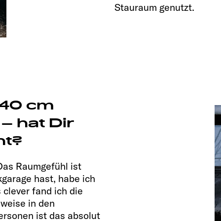
Stauraum genutzt.
540 cm
 hat Dir
ht?
 Das Raumgefühl ist
kgarage hast, habe ich
clever fand ich die
sweise in den
ersonen ist das absolut