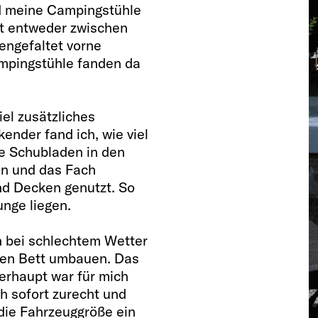
nd meine Campingstühle
rt entweder zwischen
engefaltet vorne
ampingstühle fanden da
iel zusätzliches
nder fand ich, wie viel
ie Schubladen in den
ten und das Fach
nd Decken genutzt. So
unge liegen.
h bei schlechtem Wetter
gen Bett umbauen. Das
berhaupt war für mich
ich sofort zurecht und
 die Fahrzeuggröße ein