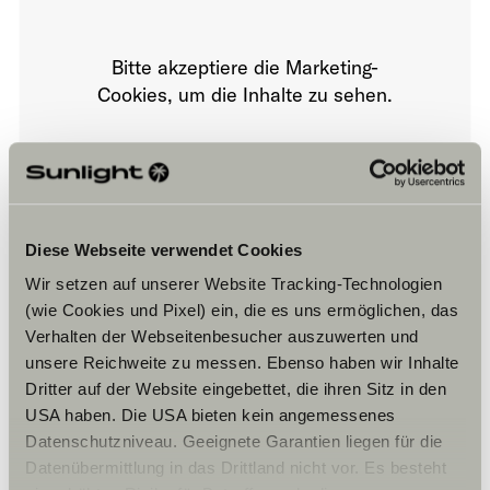
Bitte akzeptiere die Marketing-
Cookies, um die Inhalte zu sehen.
Cookie-Einstellungen
Diese Webseite verwendet Cookies
Wir setzen auf unserer Website Tracking-Technologien
(wie Cookies und Pixel) ein, die es uns ermöglichen, das
Verhalten der Webseitenbesucher auszuwerten und
unsere Reichweite zu messen. Ebenso haben wir Inhalte
Öffnungszeiten
Dritter auf der Website eingebettet, die ihren Sitz in den
USA haben. Die USA bieten kein angemessenes
Horaires d’ouverture de la concession
Vente de véhicules
Datenschutzniveau. Geeignete Garantien liegen für die
Mardi -Samedi :
Datenübermittlung in das Drittland nicht vor. Es besteht
09h00 – 12h00 / 14h00 – 18h00