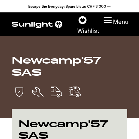
Escape the Everyday: Spare bis zu CHF 3'000 →
Menu
Wishlist
Newcamp'57
Modelle
SAS
Konfigurator
Fahrzeugfinder
Händlersuche
Newcamp'57
Explore
SAS