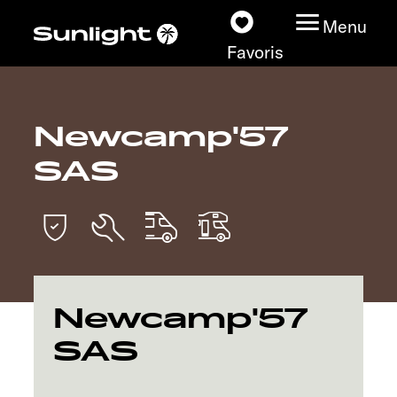
Menu
Favoris
Newcamp'57
Nos modèles
SAS
Configurateur
Recherchez votre
Sunlight
Nos concessionnaires
Newcamp'57
SAS
Découvrir