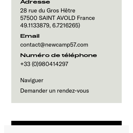
Service
Adresse
28 rue du Gros Hêtre
57500
SAINT AVOLD
France
49.1133879
,
6.7216265
)
Email
contact@newcamp57.com
Numéro de téléphone
+33 (0)980414297
Naviguer
Demander un rendez-vous