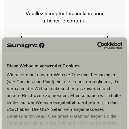
Veuillez accepter les cookies pour
afficher le contenu.
Paramètre des cookies
Diese Webseite verwendet Cookies
Wir setzen auf unserer Website Tracking-Technologien
(wie Cookies und Pixel) ein, die es uns ermöglichen, das
Verhalten der Webseitenbesucher auszuwerten und
Horaires d'ouverture
unsere Reichweite zu messen. Ebenso haben wir Inhalte
Dritter auf der Website eingebettet, die ihren Sitz in den
Horaires d’ouverture de la concession
USA haben. Die USA bieten kein angemessenes
Vente de véhicules
Datenschutzniveau. Geeignete Garantien liegen für die
Mardi -Samedi :
09h00 – 12h00 / 14h00 – 18h00
Datenübermittlung in das Drittland nicht vor. Es besteht
Fermé les jours fériés.