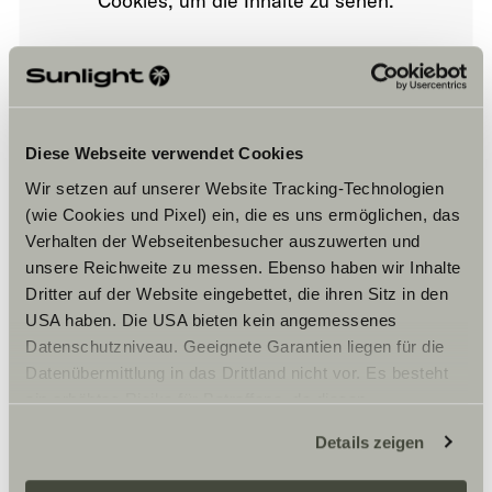
Cookies, um die Inhalte zu sehen.
Cookie-Einstellungen
Diese Webseite verwendet Cookies
Wir setzen auf unserer Website Tracking-Technologien
(wie Cookies und Pixel) ein, die es uns ermöglichen, das
Verhalten der Webseitenbesucher auszuwerten und
unsere Reichweite zu messen. Ebenso haben wir Inhalte
Öffnungszeiten
Dritter auf der Website eingebettet, die ihren Sitz in den
USA haben. Die USA bieten kein angemessenes
WERKSTATT
Datenschutzniveau. Geeignete Garantien liegen für die
Montag – Freitag:
09:00 – 13:00 Uhr
Datenübermittlung in das Drittland nicht vor. Es besteht
14:00 – 18:00 Uhr
ein erhöhtes Risiko für Betroffene, da diesen
Samstag:
möglicherweise keine Rechtsbehelfsmöglichkeiten
10:00 – 16:00 Uhr
Details zeigen
zustehen. Eingesetzte Dienstleister können Daten für
eigene Zwecke verarbeiten und mit anderen Daten