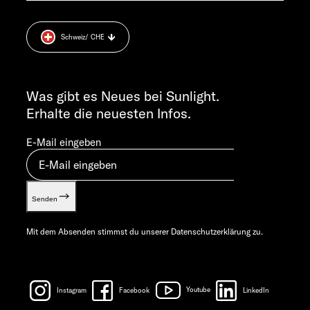
Datenschutzerklärung
+49 7562 9870
Sicherheitshinweis
MO-DO 7:30 – 12:00 UND 13:00 – 16:00 UHR
Schweiz
/ CHE
Cookie Consent
FR 7:30 – 12:00 UHR
Gewichts­informationen
ALLGEMEINE ANFRAGEN
Let’s play!
info@sunlight.de
Was gibt es Neues bei Sunlight.
Erhalte die neuesten Infos.
E-Mail eingeben
Senden
Mit dem Absenden stimmst du unserer
Datenschutzerklärung
zu.
Instagram
Facebook
Youtube
LinkedIn