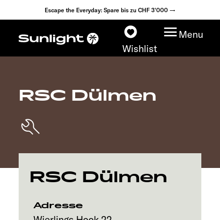
Escape the Everyday: Spare bis zu CHF 3'000 →
Menu
Wishlist
RSC Dülmen
Modelle
Konfigurator
Fahrzeugfinder
RSC Dülmen
Händlersuche
Explore
Adresse
Wierlings Hook 22