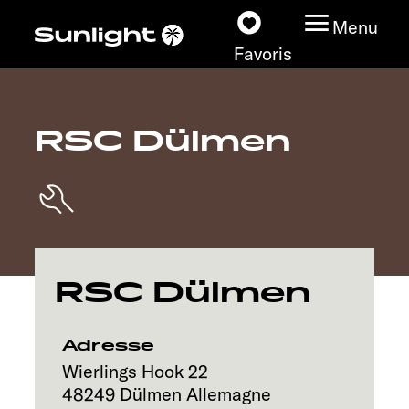
Menu
Favoris
RSC Dülmen
Nos modèles
Configurateur
Recherchez votre
Sunlight
RSC Dülmen
Nos concessionnaires
Adresse
Découvrir
Wierlings Hook 22
48249
Dülmen
Allemagne