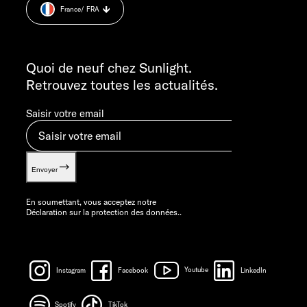
DU LUNDI AU JEUDI : 7H30 – 12H00 H ET 13H00 – 16H00
France
/ FRA
Informations sur le poids.
LE VENDREDI : 7H30 - 12H00
INFORMATION
info@sunlight.de
Quoi de neuf chez Sunlight.
Retrouvez toutes les actualités.
Saisir votre email
Envoyer
En soumettant, vous acceptez notre
Déclaration sur la protection des données.
.
Instagram
Facebook
Youtube
LinkedIn
Spotify
TikTok