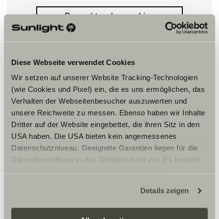
Paramètre des cookies
Diese Webseite verwendet Cookies
Wir setzen auf unserer Website Tracking-Technologien
(wie Cookies und Pixel) ein, die es uns ermöglichen, das
Verhalten der Webseitenbesucher auszuwerten und
Horaires d'ouverture
unsere Reichweite zu messen. Ebenso haben wir Inhalte
Dritter auf der Website eingebettet, die ihren Sitz in den
WERKSTATT
Montag – Freitag:
USA haben. Die USA bieten kein angemessenes
09:00 – 13:00 Uhr
Datenschutzniveau. Geeignete Garantien liegen für die
14:00 – 18:00 Uhr
Datenübermittlung in das Drittland nicht vor. Es besteht
Samstag:
ein erhöhtes Risiko für Betroffene, da diesen
10:00 – 16:00 Uhr
möglicherweise keine Rechtsbehelfsmöglichkeiten
Details zeigen
zustehen. Eingesetzte Dienstleister können Daten für
eigene Zwecke verarbeiten und mit anderen Daten
zusammenführen. Weitere Informationen finden Sie hier: