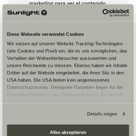
marketing para ver el contenido.
Ajustes de cookies
Diese Webseite verwendet Cookies
Wir setzen auf unserer Website Tracking-Technologien
(wie Cookies und Pixel) ein, die es uns ermöglichen, das
Verhalten der Webseitenbesucher auszuwerten und
unsere Reichweite zu messen. Ebenso haben wir Inhalte
Dritter auf der Website eingebettet, die ihren Sitz in den
USA haben. Die USA bieten kein angemessenes
Horario
Datenschutzniveau. Geeignete Garantien liegen für die
WERKSTATT
Datenübermittlung in das Drittland nicht vor. Es besteht
Montag – Freitag:
ein erhöhtes Risiko für Betroffene, da diesen
09:00 – 13:00 Uhr
möglicherweise keine Rechtsbehelfsmöglichkeiten
14:00 – 18:00 Uhr
Details zeigen
zustehen. Eingesetzte Dienstleister können Daten für
Samstag:
10:00 – 16:00 Uhr
eigene Zwecke verarbeiten und mit anderen Daten
zusammenführen. Weitere Informationen finden Sie hier:
Alles akzeptieren