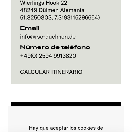
Wierlings Hook 22
48249
Dülmen
Alemania
Servicio
51.8250803
,
7.3193115296654
)
Email
info@rsc-duelmen.de
Número de teléfono
+49(0) 2594 9913820
CALCULAR ITINERARIO
Hay que aceptar los cookies de