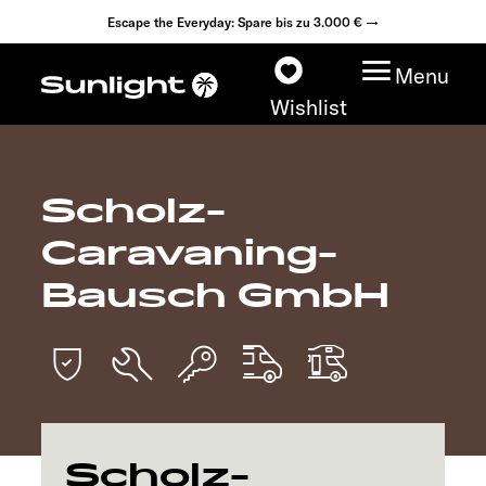
Escape the Everyday: Spare bis zu 3.000 € →
Menu
Wishlist
Scholz-
Modelle
Caravaning-
Konfigurator
Bausch GmbH
Fahrzeugfinder
Fahrzeugbörse
Händlersuche
Scholz-