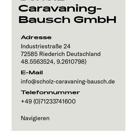
Caravaning-
Explore
Bausch GmbH
Service
Adresse
Industriestraße 24
72585
Riederich
Deutschland
48.5563524
,
9.2610798
)
E-Mail
info@scholz-caravaning-bausch.de
Telefonnummer
+49 (0)71233741600
Navigieren