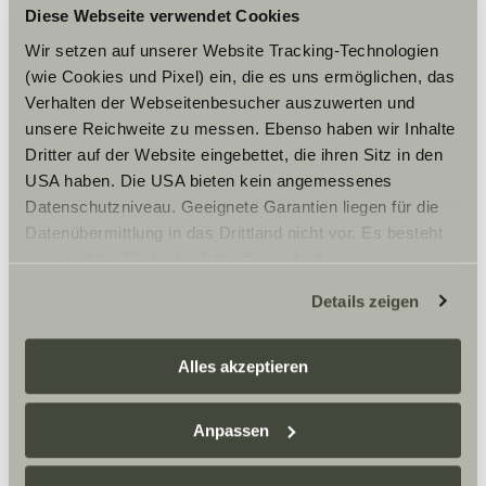
Cookies, um die Inhalte zu sehen.
Diese Webseite verwendet Cookies
Wir setzen auf unserer Website Tracking-Technologien
(wie Cookies und Pixel) ein, die es uns ermöglichen, das
Cookie-Einstellungen
Verhalten der Webseitenbesucher auszuwerten und
unsere Reichweite zu messen. Ebenso haben wir Inhalte
Dritter auf der Website eingebettet, die ihren Sitz in den
USA haben. Die USA bieten kein angemessenes
Datenschutzniveau. Geeignete Garantien liegen für die
Datenübermittlung in das Drittland nicht vor. Es besteht
Gast-Caravaning-Bausch GmbH ist dein Sunlight
Händler in Riederich und offizieller Partner für
ein erhöhtes Risiko für Betroffene, da diesen
Reisemobile und Camper Vans. Hier findest du Verkauf,
möglicherweise keine Rechtsbehelfsmöglichkeiten
Vermietung und Service rund um dein nächstes
Details zeigen
zustehen. Eingesetzte Dienstleister können Daten für
Abenteuer.
eigene Zwecke verarbeiten und mit anderen Daten
zusammenführen. Weitere Informationen finden Sie hier:
Alles akzeptieren
Datenschutzerklärung
/
Datenschutzerklärung
Öffnungszeiten
Sunlight Business
. Akzeptieren Sie oder wählen Sie
Anpassen
FAHRZEUGVERKAUF
einzelne Cookies/Dienste in den Einstellungen aus,
Montag – Freitag:
erteilen Sie uns Ihre Einwilligung zur Verarbeitung Ihrer
09:00 -18:00 Uhr