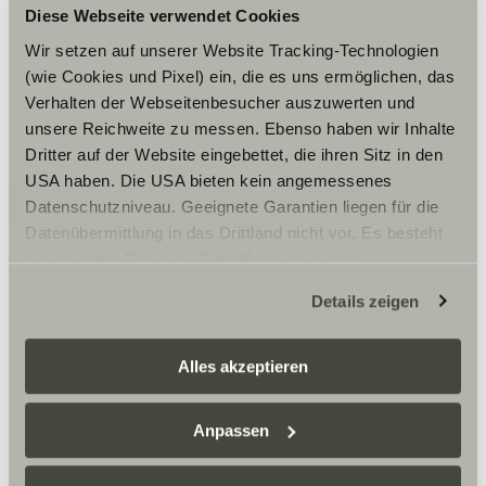
Cookies, um die Inhalte zu sehen.
Diese Webseite verwendet Cookies
Wir setzen auf unserer Website Tracking-Technologien
(wie Cookies und Pixel) ein, die es uns ermöglichen, das
Cookie-Einstellungen
Verhalten der Webseitenbesucher auszuwerten und
unsere Reichweite zu messen. Ebenso haben wir Inhalte
Dritter auf der Website eingebettet, die ihren Sitz in den
USA haben. Die USA bieten kein angemessenes
Datenschutzniveau. Geeignete Garantien liegen für die
Datenübermittlung in das Drittland nicht vor. Es besteht
Gast-Caravaning-Bausch GmbH ist dein Sunlight
Händler in Riederich und offizieller Partner für
ein erhöhtes Risiko für Betroffene, da diesen
Reisemobile und Camper Vans. Hier findest du Verkauf,
möglicherweise keine Rechtsbehelfsmöglichkeiten
Vermietung und Service rund um dein nächstes
Details zeigen
zustehen. Eingesetzte Dienstleister können Daten für
Abenteuer.
eigene Zwecke verarbeiten und mit anderen Daten
zusammenführen. Weitere Informationen finden Sie hier:
Alles akzeptieren
Datenschutzerklärung
/
Datenschutzerklärung
Öffnungszeiten
Sunlight Business
. Akzeptieren Sie oder wählen Sie
Anpassen
FAHRZEUGVERKAUF
einzelne Cookies/Dienste in den Einstellungen aus,
Montag – Freitag:
erteilen Sie uns Ihre Einwilligung zur Verarbeitung Ihrer
09:00 -18:00 Uhr