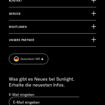
KONTAKT
Sunlight GmbH
SERVICE
Ölmühlestraße 6
88299 Leutkirch
Eventkalender
Germany
RICHTLINIEN
Infomaterial
Finanzierung
Jobs
TECHNISCHER KUNDENDIENST
UNSERE PARTNER
Anschlussgarantie
Pressroom
service@service.sunlight.de
Impressum
+49 7562 9870
Datenschutzerklärung
MO-DO 7:30 – 12:00 UND 13:00 – 16:00 UHR
Deutschland
/ GER
Sicherheitshinweis
FR 7:30 – 12:00 UHR
Cookie Consent
ALLGEMEINE ANFRAGEN
Verwertungsnachweis
info@sunlight.de
Was gibt es Neues bei Sunlight.
Gewichts­informationen
Erhalte die neuesten Infos.
Let’s play!
E-Mail eingeben