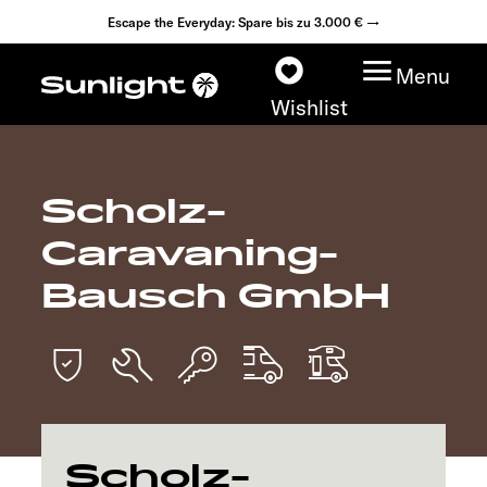
Escape the Everyday: Spare bis zu 3.000 € →
Menu
Wishlist
Scholz-
Modelle
Caravaning-
Konfigurator
Bausch GmbH
Fahrzeugfinder
Fahrzeugbörse
Händlersuche
Scholz-