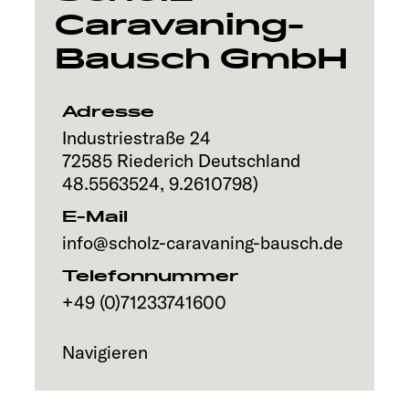
Caravaning-
Explore
Bausch GmbH
Service
Adresse
Industriestraße 24
72585
Riederich
Deutschland
48.5563524
,
9.2610798
)
E-Mail
info@scholz-caravaning-bausch.de
Telefonnummer
+49 (0)71233741600
Navigieren