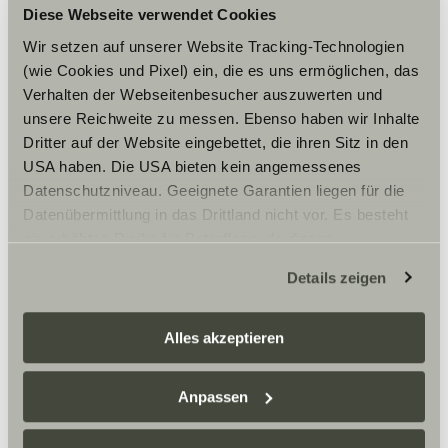
Cookies, um die Inhalte zu sehen.
Diese Webseite verwendet Cookies
Wir setzen auf unserer Website Tracking-Technologien
(wie Cookies und Pixel) ein, die es uns ermöglichen, das
Cookie-Einstellungen
Verhalten der Webseitenbesucher auszuwerten und
unsere Reichweite zu messen. Ebenso haben wir Inhalte
Dritter auf der Website eingebettet, die ihren Sitz in den
USA haben. Die USA bieten kein angemessenes
Datenschutzniveau. Geeignete Garantien liegen für die
Datenübermittlung in das Drittland nicht vor. Es besteht
Gast-Caravaning-Bausch GmbH ist dein Sunlight
Händler in Riederich und offizieller Partner für
ein erhöhtes Risiko für Betroffene, da diesen
Reisemobile und Camper Vans. Hier findest du Verkauf,
möglicherweise keine Rechtsbehelfsmöglichkeiten
Vermietung und Service rund um dein nächstes
Details zeigen
zustehen. Eingesetzte Dienstleister können Daten für
Abenteuer.
eigene Zwecke verarbeiten und mit anderen Daten
zusammenführen. Weitere Informationen finden Sie hier:
Alles akzeptieren
Datenschutzerklärung
/
Datenschutzerklärung
Öffnungszeiten
Sunlight Business
. Akzeptieren Sie oder wählen Sie
Anpassen
FAHRZEUGVERKAUF
einzelne Cookies/Dienste in den Einstellungen aus,
Montag – Freitag:
erteilen Sie uns Ihre Einwilligung zur Verarbeitung Ihrer
09:00 -18:00 Uhr