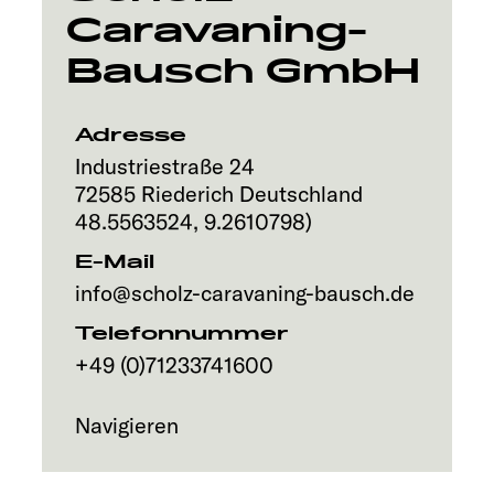
Caravaning-
Explore
Bausch GmbH
Service
Adresse
Industriestraße 24
72585
Riederich
Deutschland
48.5563524
,
9.2610798
)
E-Mail
info@scholz-caravaning-bausch.de
Telefonnummer
+49 (0)71233741600
Navigieren