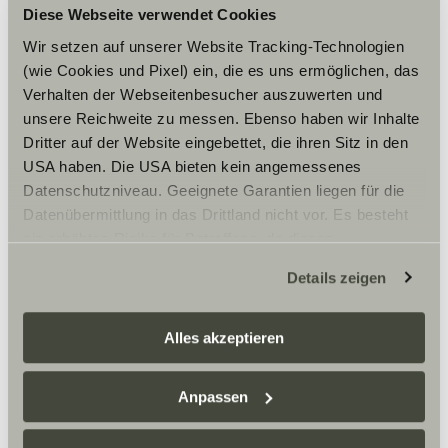
Cookies, um die Inhalte zu sehen.
Diese Webseite verwendet Cookies
Wir setzen auf unserer Website Tracking-Technologien
(wie Cookies und Pixel) ein, die es uns ermöglichen, das
Cookie-Einstellungen
Verhalten der Webseitenbesucher auszuwerten und
unsere Reichweite zu messen. Ebenso haben wir Inhalte
Dritter auf der Website eingebettet, die ihren Sitz in den
USA haben. Die USA bieten kein angemessenes
Datenschutzniveau. Geeignete Garantien liegen für die
Datenübermittlung in das Drittland nicht vor. Es besteht
Gast-Caravaning-Bausch GmbH ist dein Sunlight
Händler in Riederich und offizieller Partner für
ein erhöhtes Risiko für Betroffene, da diesen
Reisemobile und Camper Vans. Hier findest du Verkauf,
möglicherweise keine Rechtsbehelfsmöglichkeiten
Vermietung und Service rund um dein nächstes
Details zeigen
zustehen. Eingesetzte Dienstleister können Daten für
Abenteuer.
eigene Zwecke verarbeiten und mit anderen Daten
zusammenführen. Weitere Informationen finden Sie hier:
Alles akzeptieren
Datenschutzerklärung
/
Datenschutzerklärung
Öffnungszeiten
Sunlight Business
. Akzeptieren Sie oder wählen Sie
Anpassen
FAHRZEUGVERKAUF
einzelne Cookies/Dienste in den Einstellungen aus,
Montag – Freitag:
erteilen Sie uns Ihre Einwilligung zur Verarbeitung Ihrer
09:00 -18:00 Uhr