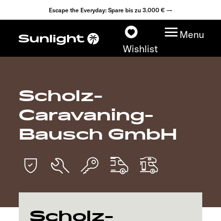
Escape the Everyday: Spare bis zu 3.000 € →
Menu
Wishlist
Scholz-
Modelle
Caravaning-
Konfigurator
Bausch GmbH
Fahrzeugfinder
Fahrzeugbörse
Händlersuche
Scholz-