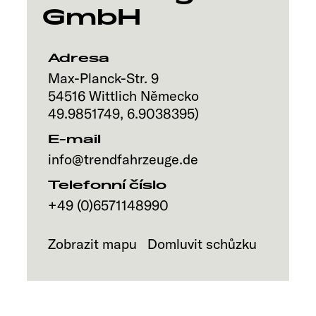
GmbH
Adresa
Max-Planck-Str. 9
54516
Wittlich
Německo
49.9851749
,
6.9038395
)
E-mail
info@trendfahrzeuge.de
Telefonní číslo
+49 (0)6571148990
Zobrazit mapu
Domluvit schůzku