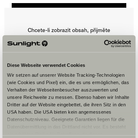
Chcete-li zobrazit obsah, přijměte
marketingové soubory cookie.
Nastavení souborů cookie
Diese Webseite verwendet Cookies
Wir setzen auf unserer Website Tracking-Technologien
(wie Cookies und Pixel) ein, die es uns ermöglichen, das
Verhalten der Webseitenbesucher auszuwerten und
unsere Reichweite zu messen. Ebenso haben wir Inhalte
Dritter auf der Website eingebettet, die ihren Sitz in den
USA haben. Die USA bieten kein angemessenes
Otvírací doba
Datenschutzniveau. Geeignete Garantien liegen für die
Datenübermittlung in das Drittland nicht vor. Es besteht
FAHRZEUGVERKAUF
ein erhöhtes Risiko für Betroffene, da diesen
Montag – Freitag: