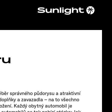
Chassis
ru
výběr správného půdorysu a atraktivní
 doplňky a zavazadla – na to všechno
PEUGEOT
zložení. Každý obytný automobil je
 automobilů se tak nabízí otázka: Jak