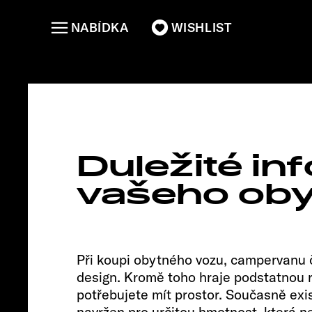
NABÍDKA
WISHLIST
CLIFF 6
Duležité i
vašeho ob
Při koupi obytného vozu, campervanu či
design. Kromě toho hraje podstatnou ro
potřebujete mít prostor. Současně exis
navržen pro určitou hmotnost, která ne