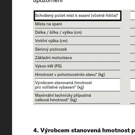
2756 (2618 to 2894)*
Hmotnost stanovená výrobcem pro
vybavení* (kg)
290
Nejvyšší technicky přípustná hmot
3500
4. Výrobcem stanovená hmotnost p
Povolená hmotnost přívěsu 12 %