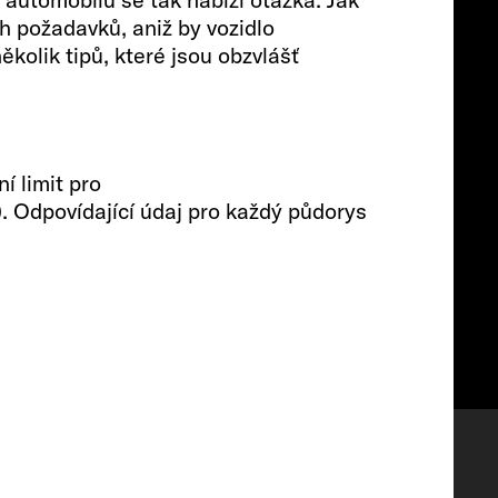
Cestující
h požadavků, aniž by vozidlo
olik tipů, které jsou obzvlášť
4
Velikost
í limit pro
). Odpovídající údaj pro každý půdorys
599 CM
Wishlist