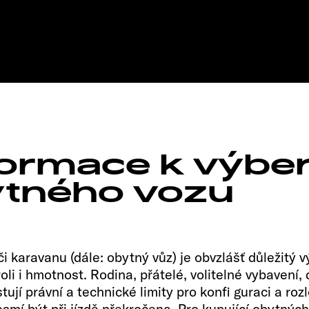
00
Root
nformace k výbe
ytného vozu
 karavanu (dále: obytný vůz) je obvzlášť důležitý 
li i hmotnost. Rodina, přátelé, volitelné vybavení,
tují právní a technické limity pro konfi guraci a ro
smí být při jízdě překročena. Pro kupující obytných