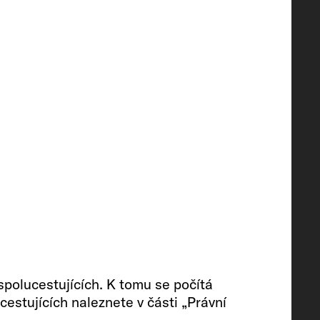
střed
í přihrádka
jleru (zmenš. obj.) / nádrž na
polucestujících. K tomu se počítá
estujících naleznete v části „Právní