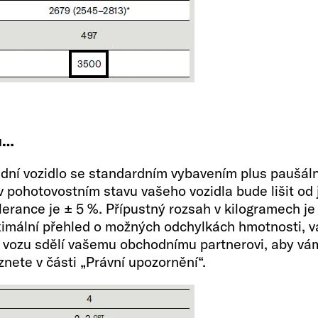
Vnitřní 
u…
Lůžka
dní vozidlo se standardním vybavením plus paušáln
2 + 1
v pohotovostním stavu vašeho vozidla bude lišit o
erance je ± 5 %. Přípustný rozsah v kilogramech je
mální přehled o možných odchylkách hmotnosti, váž
o vozu sdělí vašemu obchodnímu partnerovi, aby vám
nete v části „Právní upozornění“.
Velikost lůžka na zá
197 x 157 - 