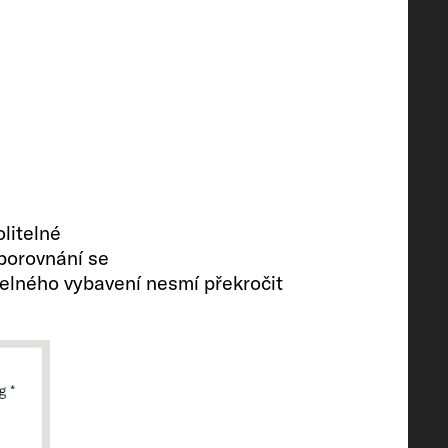
litelné
porovnání se
elného vybavení nesmí překročit