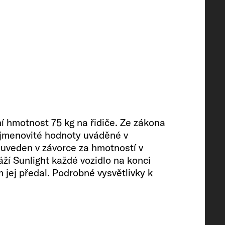
výbava
í hmotnost 75 kg na řidiče. Ze zákona
d jmenovité hodnoty uváděné v
 uveden v závorce za hmotností v
í Sunlight každé vozidlo na konci
 jej předal. Podrobné vysvětlivky k
di
150