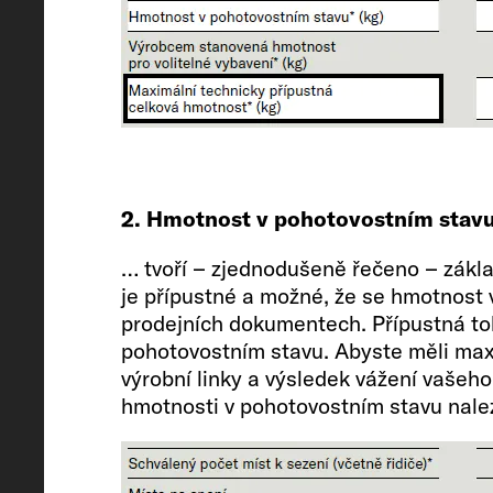
Vozidlo
2. Hmotnost v pohotovostním stav
Délka/šířka/výška
… tvoří – zjednodušeně řečeno – zákla
599 / 205 / 258 cm
je přípustné a možné, že se hmotnost 
prodejních dokumentech. Přípustná tol
pohotovostním stavu. Abyste měli maxi
výrobní linky a výsledek vážení vašeh
hmotnosti v pohotovostním stavu nalez
Vnitřní výška
190