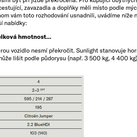
cestující, zavazadla a doplňky měli místo podle mýc
m vám toto rozhodování usnadnili, uvádíme níže něk
ší nabídky:
celková hmotnost…
u vozidlo nesmí překročit. Sunlight stanovuje horn
může lišit podle půdorysu (např. 3 500 kg, 4 400 kg
ky