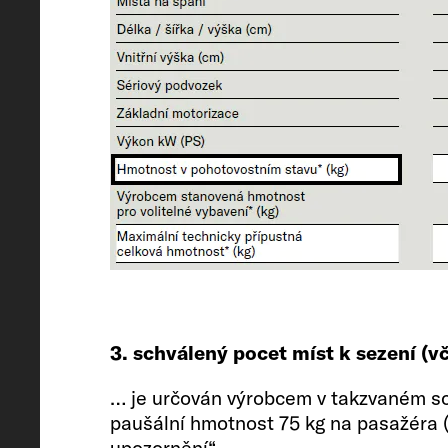
Schválená místa k sezení (včetně ř
4
Podvozek / motor / výkon kW (k)
Peugeot Boxer / 2.2 / 103 (140)
3. schválený pocet míst k sezení (v
… je určován výrobcem v takzvaném sch
Hmotnost v pohotovostním stavu* 
paušální hmotnost 75 kg na pasažéra (b
upozornění“