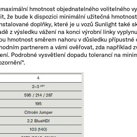
2 x 11kg
o maximální hmotnost objednatelného volitelného v
it, že bude k dispozici minimální užitečná hmotno
stalované doplňky, které je u vozů Sunlight také s
adě z výsledku vážení na konci výrobní linky vypl
čnou hmotnost směrem nahoru v důsledku přípustné
odním partnerem a vámi ověřovat, zda například zv
ení. Podrobné vysvětlení dopadu tolerancí na mini
ozornění“.