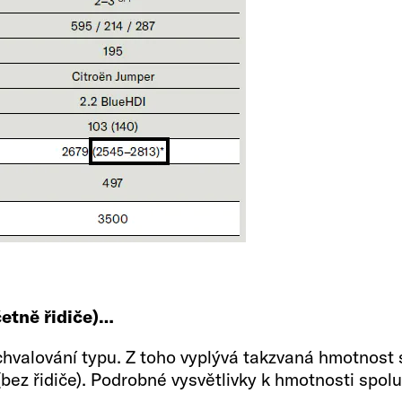
idiče)
Velikost lůžka upro
185 x 105 - 88 OPT
Chladnička / mrazic
84
četně řidiče)…
Nádrž na vodu vč. bo
valování typu. Z toho vyplývá takzvaná hmotnost s
(kg)
ez řidiče). Podrobné vysvětlivky k hmotnosti spoluc
odpadní vodu