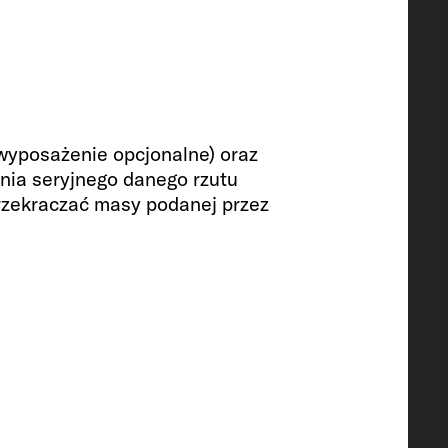
wyposażenie opcjonalne) oraz
ia seryjnego danego rzutu
rzekraczać masy podanej przez
WIDOK 360°