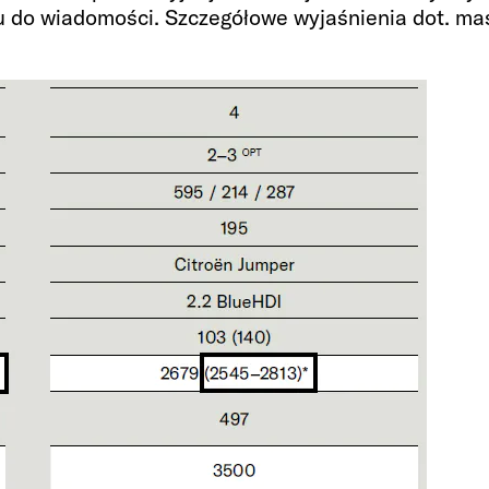
 do wiadomości. Szczegółowe wyjaśnienia dot. ma
ych (z
Rozmiar środkoweg
185 x 105 - 88 OPT
Lodówka / zamrażal
84
Zbiornik wodny wraz 
zbiornik na ścieki