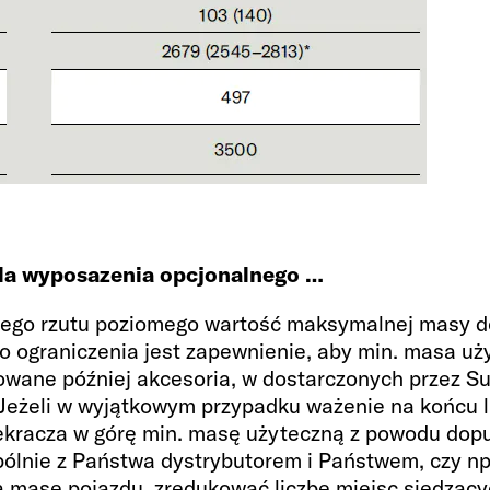
napełnienia (kg)
2 x 11kg
cem / bez
la wyposazenia opcjonalnego …
ażdego rzutu poziomego wartość maksymalnej masy 
o ograniczenia jest zapewnienie, aby min. masa u
wane później akcesoria, w dostarczonych przez Su
Jeżeli w wyjątkowym przypadku ważenie na końcu li
ekracza w górę min. masę użyteczną z powodu dop
ólnie z Państwa dystrybutorem i Państwem, czy np
 masę pojazdu, zredukować liczbę miejsc siedzący