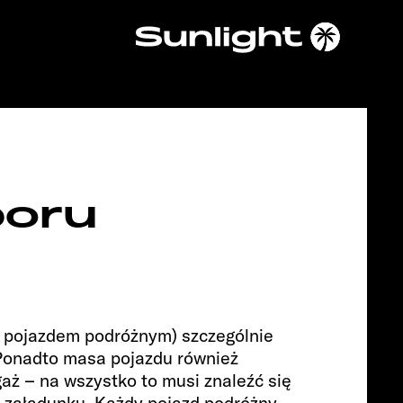
Chassis
boru
j pojazdem podróżnym) szczególnie
 Ponadto masa pojazdu również
PEUGEOT
gaż – na wszystko to musi znaleźć się
 i załadunku. Każdy pojazd podróżny