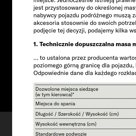
jest przystosowany do określonej masy
nabywcy pojazdu podróżnego muszą zat
akcesoria stosownie do swoich potrze
podjęcie tej decyzji, podajemy kilka w
1. Technicznie dopuszczalna masa
… to ustalona przez producenta wartoś
poziomego górną granicę dla pojazdu, 
Odpowiednie dane dla każdego rozkład
Skonfiguruj
Termin obejrzeni