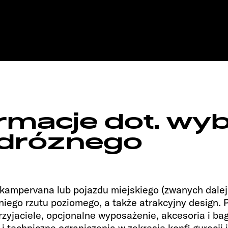
00
Root
rmacje dot. wy
odróznego
 kampervana lub pojazdu miejskiego (zwanych dale
iego rzutu poziomego, a także atrakcyjny design.
rzyjaciele, opcjonalne wyposażenie, akcesoria i ba
i techniczne ograniczenia w zakresie konfi guracji