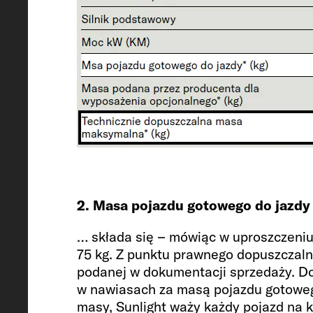
Pojazd
Długość / szerokość / wysokość
599 / 205 / 258 cm
2. Masa pojazdu gotowego do jazdy
… składa się – mówiąc w uproszczeniu
75 kg. Z punktu prawnego dopuszczalne
Wysokość wewnętrzna
podanej w dokumentacji sprzedaży. Do
w nawiasach za masą pojazdu gotoweg
190
masy, Sunlight waży każdy pojazd na k