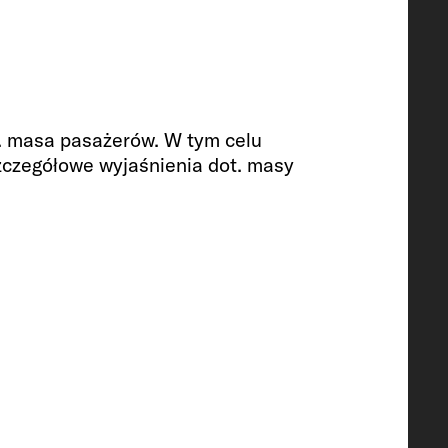
niazdo USB (podwójne)
w. masa pasażerów. W tym celu
Szczegółowe wyjaśnienia dot. masy
 6 Electric OPT
utle gazowe z masą