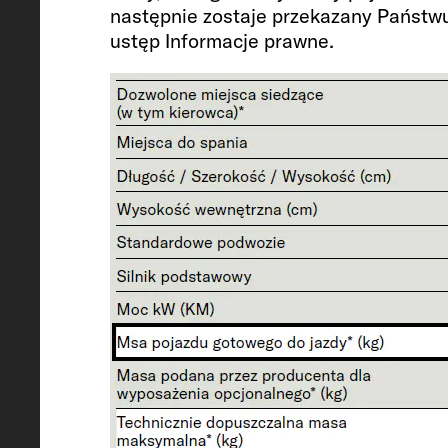
następnie zostaje przekazany Państwu
ustęp Informacje prawne.
Dopuszczona liczba miejsc siedząc
kierowcą)
4
Podwozie / silnik / moc kW (KM)
Peugeot Boxer / 2.2 / 103 (140)