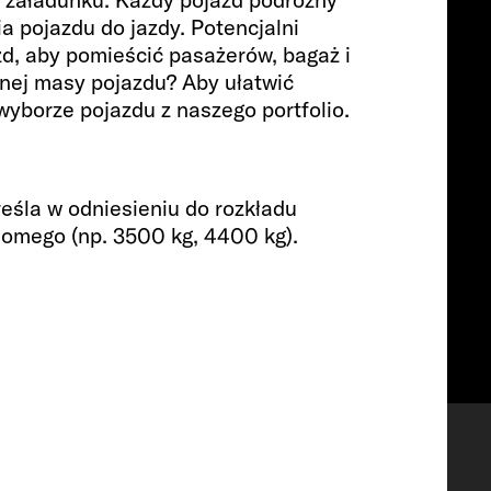
Pasażerowie
a pojazdu do jazdy. Potencjalni
d, aby pomieścić pasażerów, bagaż i
nej masy pojazdu? Aby ułatwić
 wyborze pojazdu z naszego portfolio.
4
Rozmiar
reśla w odniesieniu do rozkładu
ziomego (np. 3500 kg, 4400 kg).
599 CM
Lista życzeń