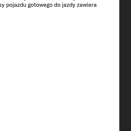
sy pojazdu gotowego do jazdy zawiera
o łóżka
nik
z bojlerem (poj. zred.) /