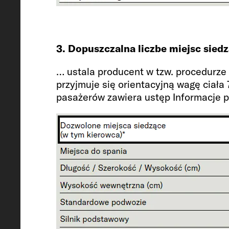
Msa pojazdu gotowego do jazdy* (
2756 (2618 to 2894)*
3. Dopuszczalna liczbe miejsc sied
… ustala producent w tzw. procedurze
Masa wyposażenia opcjonalnego o
przyjmuje się orientacyjną wagę ciała
producenta* (kg)
pasażerów zawiera ustęp Informacje 
290
Technicznie dopuszczalna masa m
(kg)
3500