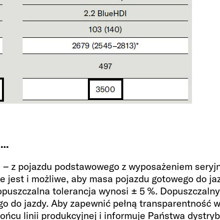
Wyposaż
Miejsca do spania
2 + 1
 …
 – z pojazdu podstawowego z wyposażeniem seryjn
 jest i możliwe, aby masa pojazdu gotowego do jazd
Rozmiar łóżka z tyłu
puszczalna tolerancja wynosi ± 5 %. Dopuszczalny
o do jazdy. Aby zapewnić pełną transparentność w
197 x 157 - 
ońcu linii produkcyjnej i informuje Państwa dystry