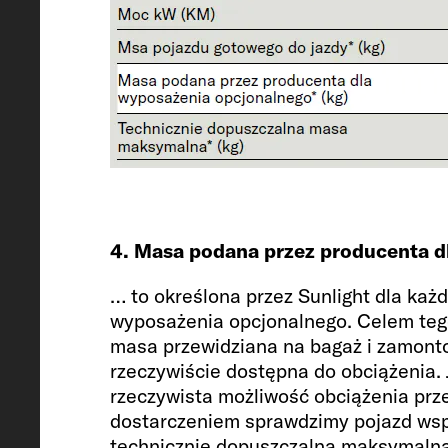
Obciążenie przyczepy 12% z hamul
hamulca
2500 / 750
Ogumienie
4. Masa podana przez producenta d
215/70 R 15 CP
… to określona przez Sunlight dla k
wyposażenia opcjonalnego. Celem teg
masa przewidziana na bagaż i zamonto
Rozstaw osi
rzeczywiście dostępna do obciążenia. 
rzeczywista możliwość obciążenia prz
404
dostarczeniem sprawdzimy pojazd wsp
technicznie dopuszczalną maksymalną