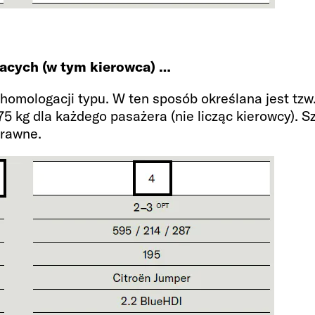
kg)
100 / 20 / 90
zacych (w tym kierowca) …
Gniazdka 230 V / g
 homologacji typu. W ten sposób określana jest tz
kreślona przez
 75 kg dla każdego pasażera (nie licząc kierowcy). 
3 / 2
prawne.
Ogrzewanie
Combi 4 Gas / Combi
aksymalna*
Schowek na dwie b