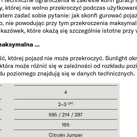
, której nie wolno przekroczyć podczas użytkowani
em zadać sobie pytanie: jak skonfi gurować pojaz
b, nie powodując przy tym przekroczenia maksymal
skazówek, które okażą się szczególnie istotne przy
 maksymalna …
ć, której pojazd nie może przekroczyć. Sunlight ok
która może różnić się w zależności od rozkładu po
u poziomego znajdują się w danych technicznych.
a