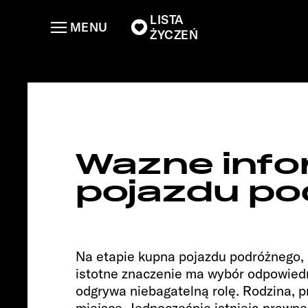
LISTA
MENU
ŻYCZEŃ
CLIFF 6
Wazne info
pojazdu p
Na etapie kupna pojazdu podróżnego,
istotne znaczenie ma wybór odpowiedn
odgrywa niebagatelną rolę. Rodzina, p
miejsce. Jednocześnie istnieją prawne 