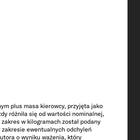
enie wnętrza
ym plus masa kierowcy, przyjęta jako
y różniła się od wartości nominalnej,
 zakres w kilogramach został podany
 zakresie ewentualnych odchyleń
150
butora o wyniku ważenia, który