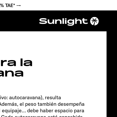
6 % TAE* →
Chassis
ra la
ana
vo: autocaravana), resulta
. Además, el peso también desempeña
 el equipaje… debe haber espacio para
PEUGEOT
ga. Cada autocaravana está concebida