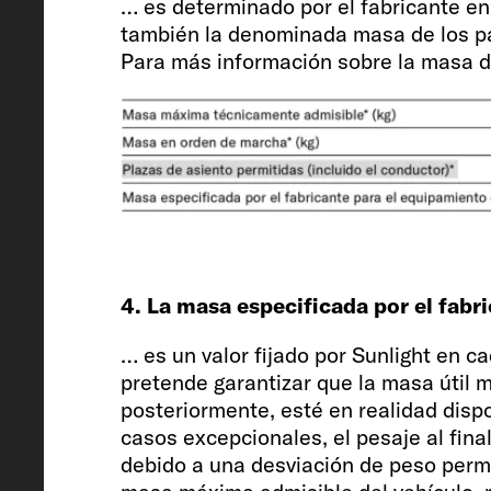
… es determinado por el fabricante e
599 / 205 / 258 / 0
también la denominada masa de los pasa
Para más información sobre la masa de
Altura interior
190
4. La masa especificada por el fab
Plazas de asiento permitidas (incl
… es un valor fijado por Sunlight en 
4
pretende garantizar que la masa útil m
posteriormente, esté en realidad dispo
casos excepcionales, el pesaje al final
debido a una desviación de peso permi