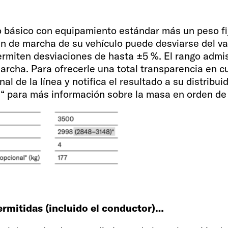
o básico con equipamiento estándar más un peso fi
en de marcha de su vehículo puede desviarse del va
miten desviaciones de hasta ±5 %. El rango admisi
archa. Para ofrecerle una total transparencia en c
al de la línea y notifica el resultado a su distribui
al“ para más información sobre la masa en orden de
Equipami
ermitidas (incluido el conductor)…
Plazas para dormir