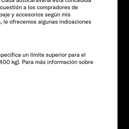
 cuestión a los compradores de
Pasajeros
paje y accesorios según mis
n, le ofrecemos algunas indicaciones
4
Tamaño
pecifica un límite superior para el
4400 kg). Para más información sobre
599 CM
Precio desde
Desde € 52.390
Info