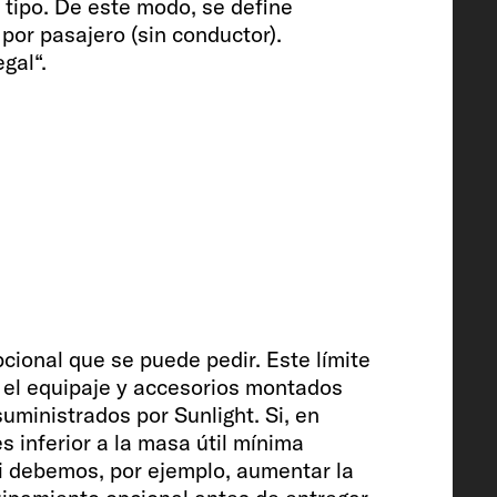
tipo. De este modo, se define
por pasajero (sin conductor).
gal“.
era
150
al (opcional)
cional que se puede pedir. Este límite
ra el equipaje y accesorios montados
uministrados por Sunlight. Si, en
es inferior a la masa útil mínima
i debemos, por ejemplo, aumentar la
ador