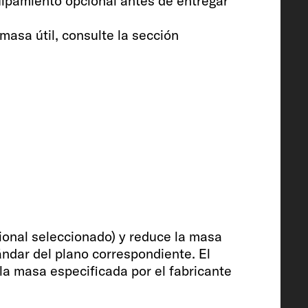
uipamiento opcional antes de entregar
masa útil, consulte la sección
able incl. boiler (vol.
o de aguas residuales
 de 230 V / toma de USB
onal seleccionado) y reduce la masa
ándar del plano correspondiente. El
la masa especificada por el fabricante