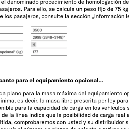
n el denominado procedimiento de homologación de 
 OPC cm
2 + 1
jeros. Para ello, se calcula un peso fijo de 75 kg 
 los pasajeros, consulte la sección „Información le
Medidas cama tras
197 x 157 - 
ricante para el equipamiento opcional…
. conductor)
Medidas cama centr
cada plano para la masa máxima del equipamiento op
185 x 105 - 88 OPC
ínima, es decir, la masa libre prescrita por ley pa
nible para la capacidad de carga en los vehículos s
 de la línea indica que la posibilidad de carga real 
tida, comprobaremos con usted y su distribuidor s
Frigorífico / congel