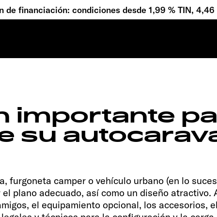
 de financiación: condiciones desde 1,99 % TIN, 4,4
00
Root
 importante pa
de su autocarav
, furgoneta camper o vehículo urbano (en lo sucesi
 el plano adecuado, así como un diseño atractivo
 amigos, el equipamiento opcional, los accesorios,
s legales y técnicos para la configuración y la car