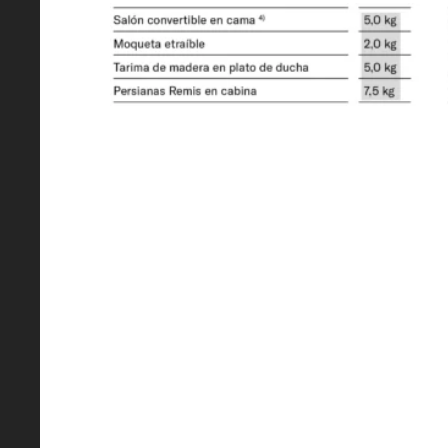
Masa máxima técnicamente admisib
3500
PMR con inclinación 12% con freno
(kg)
2500 / 750
Neumáticos
215/70 R 15 CP