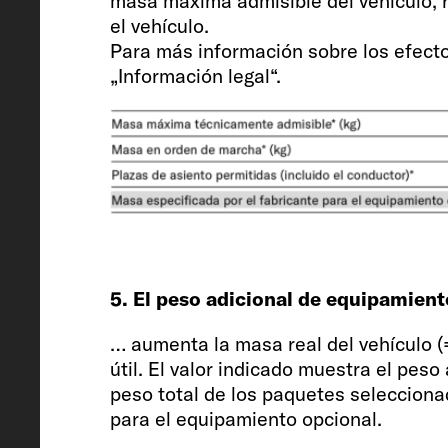
masa máxima admisible del vehículo, r
Chasis / Motor / Potencia kW (CV)
el vehículo.
Para más información sobre los efectos
Peugeot Boxer / 2.2 / 103 (140)
„Información legal“.
Masa en orden de marcha (kg)*
2787 (2648 a 2926)*
5. El peso adicional de equipamien
Masa especificada por el fabricant
equipamiento opcional* (kg)
… aumenta la masa real del vehículo 
útil. El valor indicado muestra el pes
366
peso total de los paquetes selecciona
para el equipamiento opcional.