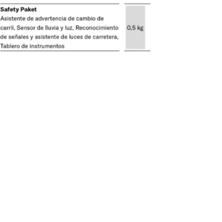
le* (kg)
Calefacción
Combi 4 Gas / Comb
 / sin freno
Espacio de almace
de gas llenas (kg)
2 x 11kg