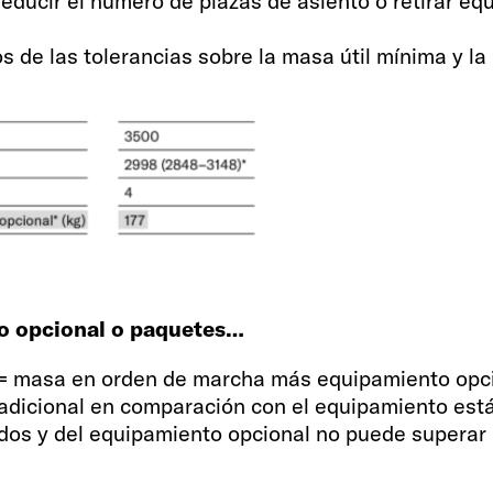
educir el número de plazas de asiento o retirar eq
84
 de las tolerancias sobre la masa útil mínima y la 
Depósito de agua pot
reducido) / depósit
100 / 20 / 90
to opcional o paquetes…
e para el
Tomas de corriente
(= masa en orden de marcha más equipamiento opci
(doble)
o adicional en comparación con el equipamiento est
3 / 2
dos y del equipamiento opcional no puede superar 