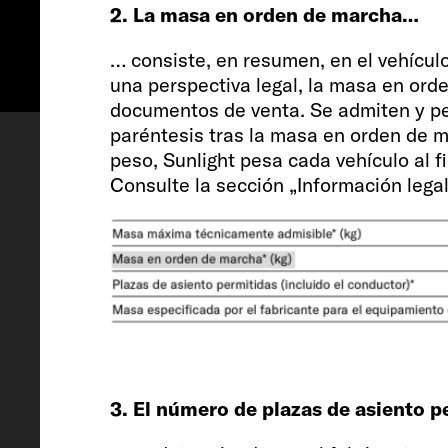
2. La masa en orden de marcha…
… consiste, en resumen, en el vehícul
una perspectiva legal, la masa en ord
Configurar
Petición de cita
documentos de venta. Se admiten y per
paréntesis tras la masa en orden de m
peso, Sunlight pesa cada vehículo al fin
Consulte la sección „Información leg
Vehículo
3. El número de plazas de asiento p
Longitud / Anchura / Altura