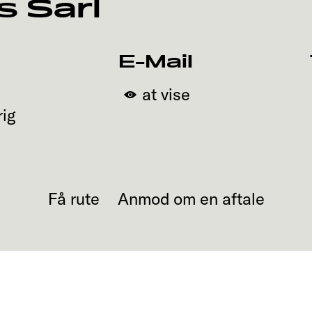
s Sarl
E-Mail
at vise
rig
Få rute
Anmod om en aftale