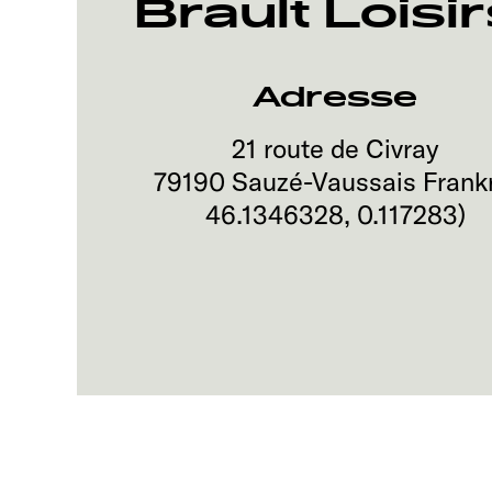
Brault Loisir
Adresse
21 route de Civray
79190
Sauzé-Vaussais
Frank
46.1346328
,
0.117283
)