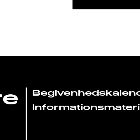
re
Begivenhedskalen
Informationsmateri