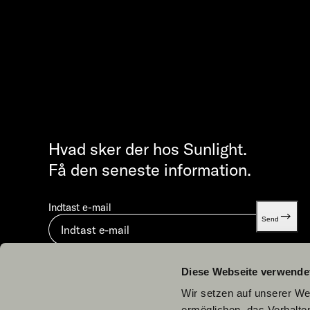
Hvad sker der hos Sunlight.
Få den seneste information.
Indtast e-mail
Send
Ved at indsende accepterer du vores
Databeskyttelse
Diese Webseite verwende
Wir setzen auf unserer Web
ermöglichen, das Verhalt