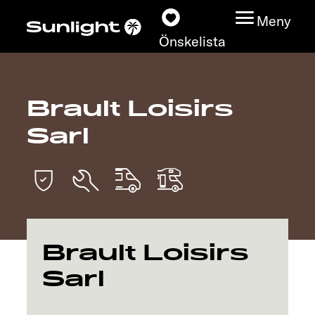
Meny
Önskelista
Brault Loisirs
Modeller
Sarl
Konfigurator
Find din Sunlight
Hitta återförsäljare
Brault Loisirs
Upptäck
Sarl
Service