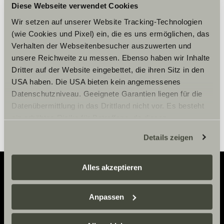
Vänligen acceptera
Diese Webseite verwendet Cookies
marknadsföringscookies för att se
Wir setzen auf unserer Website Tracking-Technologien
innehållet.
(wie Cookies und Pixel) ein, die es uns ermöglichen, das
Verhalten der Webseitenbesucher auszuwerten und
unsere Reichweite zu messen. Ebenso haben wir Inhalte
Cookie-inställningar
Dritter auf der Website eingebettet, die ihren Sitz in den
USA haben. Die USA bieten kein angemessenes
Datenschutzniveau. Geeignete Garantien liegen für die
Datenübermittlung in das Drittland nicht vor. Es besteht
ein erhöhtes Risiko für Betroffene, da diesen
möglicherweise keine Rechtsbehelfsmöglichkeiten
Details zeigen
zustehen. Eingesetzte Dienstleister können Daten für
eigene Zwecke verarbeiten und mit anderen Daten
zusammenführen. Weitere Informationen finden Sie hier:
Alles akzeptieren
Datenschutzerklärung
/
Datenschutzerklärung
Sunlight Business
. Akzeptieren Sie oder wählen Sie
Adventure
Anpassen
einzelne Cookies/Dienste in den Einstellungen aus,
Now.
erteilen Sie uns Ihre Einwilligung zur Verarbeitung Ihrer