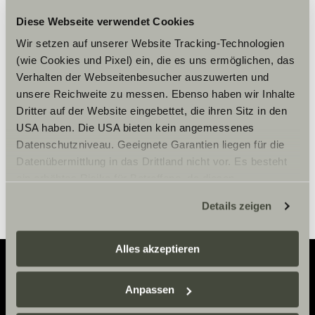
Diese Webseite verwendet Cookies
Please accept marketing-
Wir setzen auf unserer Website Tracking-Technologien
cookies to use this function.
(wie Cookies und Pixel) ein, die es uns ermöglichen, das
Verhalten der Webseitenbesucher auszuwerten und
unsere Reichweite zu messen. Ebenso haben wir Inhalte
Cookie Settings
Dritter auf der Website eingebettet, die ihren Sitz in den
USA haben. Die USA bieten kein angemessenes
Datenschutzniveau. Geeignete Garantien liegen für die
Datenübermittlung in das Drittland nicht vor. Es besteht
ein erhöhtes Risiko für Betroffene, da diesen
möglicherweise keine Rechtsbehelfsmöglichkeiten
Details zeigen
zustehen. Eingesetzte Dienstleister können Daten für
eigene Zwecke verarbeiten und mit anderen Daten
zusammenführen. Weitere Informationen finden Sie hier:
Alles akzeptieren
Datenschutzerklärung
/
Datenschutzerklärung
Sunlight Business
. Akzeptieren Sie oder wählen Sie
Anpassen
Adventure
einzelne Cookies/Dienste in den Einstellungen aus,
erteilen Sie uns Ihre Einwilligung zur Verarbeitung Ihrer