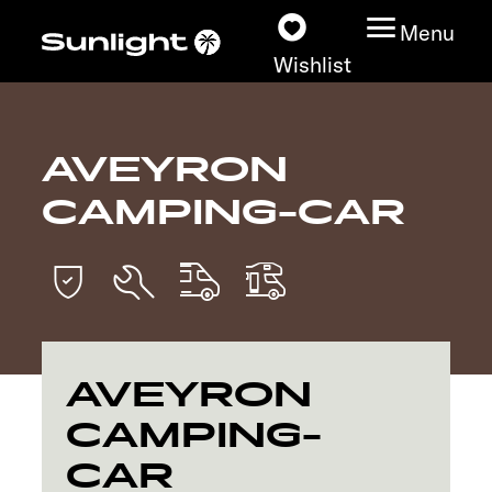
Menu
Wishlist
AVEYRON
Models
CAMPING-CAR
Vehicle Guide
Dealerslocator
Explore
AVEYRON
Service
CAMPING-
CAR