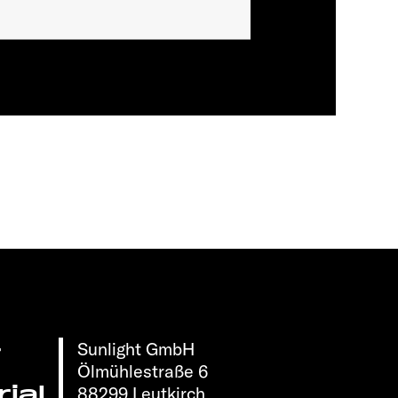
Sunlight GmbH
r
Ölmühlestraße 6
ial
88299 Leutkirch