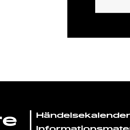
re
Händelsekalende
Informationsmater