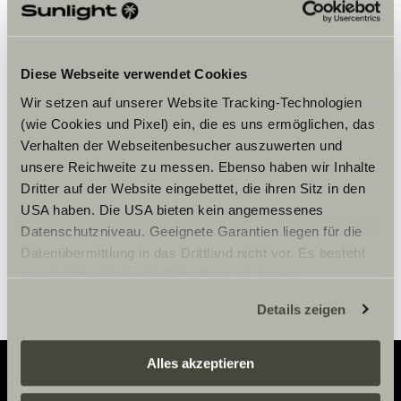
Diese Webseite verwendet Cookies
Bitte akzeptiere die Marketing-
Wir setzen auf unserer Website Tracking-Technologien
Cookies, um die Inhalte zu sehen.
(wie Cookies und Pixel) ein, die es uns ermöglichen, das
Verhalten der Webseitenbesucher auszuwerten und
unsere Reichweite zu messen. Ebenso haben wir Inhalte
Cookie-Einstellungen
Dritter auf der Website eingebettet, die ihren Sitz in den
USA haben. Die USA bieten kein angemessenes
Datenschutzniveau. Geeignete Garantien liegen für die
Datenübermittlung in das Drittland nicht vor. Es besteht
ein erhöhtes Risiko für Betroffene, da diesen
möglicherweise keine Rechtsbehelfsmöglichkeiten
Details zeigen
zustehen. Eingesetzte Dienstleister können Daten für
eigene Zwecke verarbeiten und mit anderen Daten
zusammenführen. Weitere Informationen finden Sie hier:
Alles akzeptieren
Datenschutzerklärung
/
Datenschutzerklärung