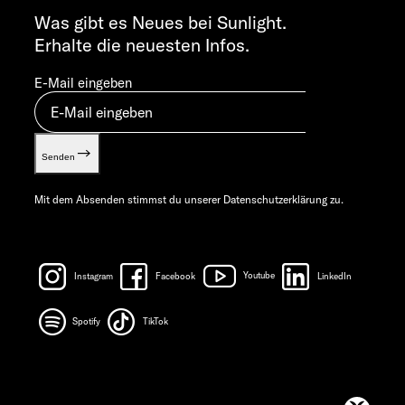
info@sunlight.de
Was gibt es Neues bei Sunlight.
Gewichts­informationen
Erhalte die neuesten Infos.
Let’s play!
E-Mail eingeben
Senden
Mit dem Absenden stimmst du unserer
Datenschutzerklärung
zu.
Instagram
Facebook
Youtube
LinkedIn
Spotify
TikTok