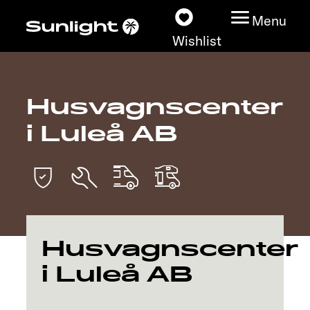
Menu
Wishlist
Husvagnscenter
Models
i Luleå AB
Vehicle Guide
Dealerslocator
Explore
Husvagnscenter
Service
i Luleå AB