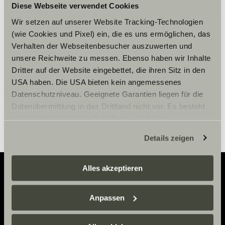
Diese Webseite verwendet Cookies
Please accept marketing-
cookies to use this function.
Wir setzen auf unserer Website Tracking-Technologien
(wie Cookies und Pixel) ein, die es uns ermöglichen, das
Verhalten der Webseitenbesucher auszuwerten und
unsere Reichweite zu messen. Ebenso haben wir Inhalte
Cookie Settings
Dritter auf der Website eingebettet, die ihren Sitz in den
USA haben. Die USA bieten kein angemessenes
Datenschutzniveau. Geeignete Garantien liegen für die
Datenübermittlung in das Drittland nicht vor. Es besteht
ein erhöhtes Risiko für Betroffene, da diesen
möglicherweise keine Rechtsbehelfsmöglichkeiten
Details zeigen
zustehen. Eingesetzte Dienstleister können Daten für
eigene Zwecke verarbeiten und mit anderen Daten
zusammenführen. Weitere Informationen finden Sie hier:
Alles akzeptieren
Datenschutzerklärung
/
Datenschutzerklärung
Sunlight Business
. Akzeptieren Sie oder wählen Sie
Adventure
Anpassen
einzelne Cookies/Dienste in den Einstellungen aus,
Now.
erteilen Sie uns Ihre Einwilligung zur Verarbeitung Ihrer