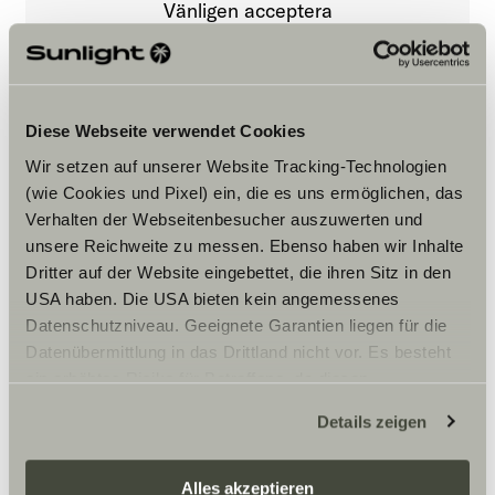
Vänligen acceptera
marknadsföringscookies för att se
innehållet.
Diese Webseite verwendet Cookies
Cookie-inställningar
Wir setzen auf unserer Website Tracking-Technologien
(wie Cookies und Pixel) ein, die es uns ermöglichen, das
Verhalten der Webseitenbesucher auszuwerten und
unsere Reichweite zu messen. Ebenso haben wir Inhalte
Dritter auf der Website eingebettet, die ihren Sitz in den
USA haben. Die USA bieten kein angemessenes
Datenschutzniveau. Geeignete Garantien liegen für die
Öppettider
Datenübermittlung in das Drittland nicht vor. Es besteht
ein erhöhtes Risiko für Betroffene, da diesen
Jeres forretnings åbningstider
Måndag-Fredag 10:00-17:00
möglicherweise keine Rechtsbehelfsmöglichkeiten
Details zeigen
Lördag 10:00-14:00
zustehen. Eingesetzte Dienstleister können Daten für
eigene Zwecke verarbeiten und mit anderen Daten
Måndag-Fredag 10:00-17:00 Lördag 10:00-14:00
zusammenführen. Weitere Informationen finden Sie hier:
Alles akzeptieren