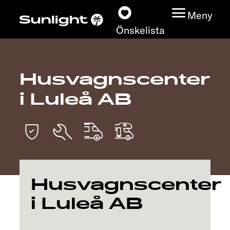
Meny
Önskelista
Husvagnscenter
Modeller
i Luleå AB
Konfigurator
Find din Sunlight
Hitta återförsäljare
Husvagnscenter
Upptäck
i Luleå AB
Service