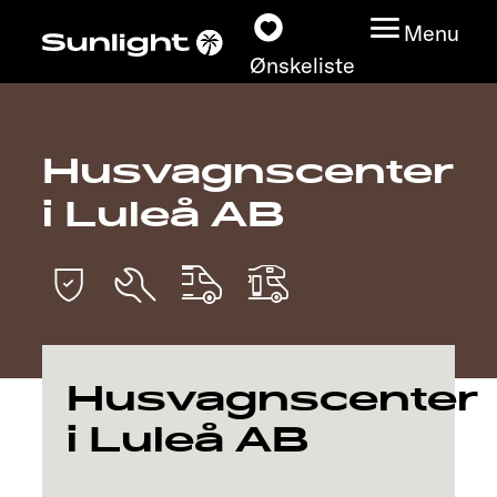
Menu
Ønskeliste
Husvagnscenter
Modeller
i Luleå AB
Konfigurator
Find din Sunlight
Find forhandler
Husvagnscenter
Oplev
i Luleå AB
Service