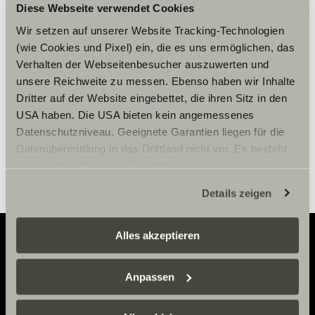
Accepter venligst
Diese Webseite verwendet Cookies
marketingcookies for at se
Wir setzen auf unserer Website Tracking-Technologien
indholdet.
(wie Cookies und Pixel) ein, die es uns ermöglichen, das
Verhalten der Webseitenbesucher auszuwerten und
unsere Reichweite zu messen. Ebenso haben wir Inhalte
Cookie-indstillinger
Dritter auf der Website eingebettet, die ihren Sitz in den
USA haben. Die USA bieten kein angemessenes
Datenschutzniveau. Geeignete Garantien liegen für die
Datenübermittlung in das Drittland nicht vor. Es besteht
ein erhöhtes Risiko für Betroffene, da diesen
möglicherweise keine Rechtsbehelfsmöglichkeiten
Details zeigen
zustehen. Eingesetzte Dienstleister können Daten für
eigene Zwecke verarbeiten und mit anderen Daten
zusammenführen. Weitere Informationen finden Sie hier:
Alles akzeptieren
Datenschutzerklärung
/
Datenschutzerklärung
Sunlight Business
. Akzeptieren Sie oder wählen Sie
Adventure
Anpassen
einzelne Cookies/Dienste in den Einstellungen aus,
Now.
erteilen Sie uns Ihre Einwilligung zur Verarbeitung Ihrer