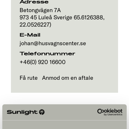
Adresse
Betongvägen 7A
973 45
Luleå
Sverige
65.6126388
,
22.0526227
)
E-Mail
johan@husvagnscenter.se
Telefonnummer
+46(0) 920 16600
Få rute
Anmod om en aftale