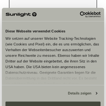
Please accept marketing-
cookies to use this function.
Diese Webseite verwendet Cookies
Cookie Settings
Wir setzen auf unserer Website Tracking-Technologien
(wie Cookies und Pixel) ein, die es uns ermöglichen, das
Verhalten der Webseitenbesucher auszuwerten und
unsere Reichweite zu messen. Ebenso haben wir Inhalte
Dritter auf der Website eingebettet, die ihren Sitz in den
USA haben. Die USA bieten kein angemessenes
Datenschutzniveau. Geeignete Garantien liegen für die
Opening hours
Datenübermittlung in das Drittland nicht vor. Es besteht
ein erhöhtes Risiko für Betroffene, da diesen
Monday – Friday
möglicherweise keine Rechtsbehelfsmöglichkeiten
10am-6pm,
Details zeigen
zustehen. Eingesetzte Dienstleister können Daten für
Saturday
eigene Zwecke verarbeiten und mit anderen Daten
10am-1pm