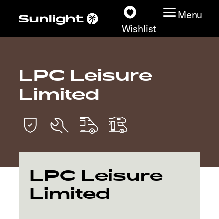
Menu
Wishlist
LPC Leisure
Models
Limited
Vehicle Guide
Dealerslocator
Explore
LPC Leisure
Service
Limited