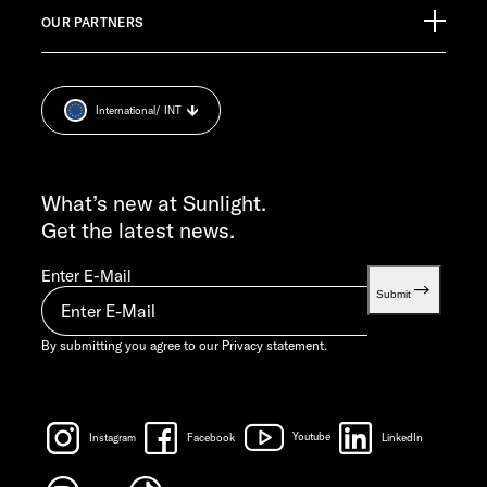
Pressroom
CUSTOMER SUPPORT
OUR PARTNERS
Imprint
service@service.sunlight.de
Privacy statement.
+49 7562 9870
Cookie Consent
MON-THU 7:30 AM – 12:00 PM AND 1:00 PM – 4:00 PM
International
/ INT
Weight information
FRI 7:30 AM – 12:00 PM
INFO SERVICE
info@sunlight.de
What’s new at Sunlight.
Get the latest news.
Enter E-Mail
Submit
By submitting you agree to our
Privacy statement.
Instagram
Facebook
Youtube
LinkedIn