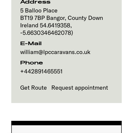
Address
5 Balloo Place
BT19 7BP
Bangor, County Down
Ireland
54.6419358
,
-5.6630346462078
)
E-Mail
william@lpccaravans.co.uk
Phone
+442891465551
Get Route
Request appointment