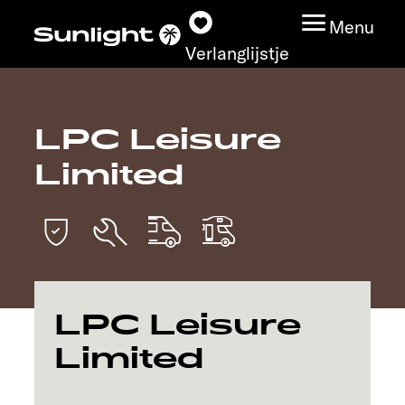
Menu
Verlanglijstje
LPC Leisure
Modeloverzicht
Limited
Configurator
Vind jouw Sunlight
Vind jouw dealer
LPC Leisure
Ontdek
Limited
Service