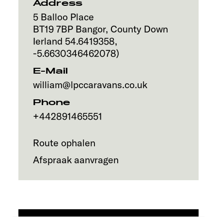
Address
5 Balloo Place
BT19 7BP
Bangor, County Down
Ierland
54.6419358
,
-5.6630346462078
)
E-Mail
william@lpccaravans.co.uk
Phone
+442891465551
Route ophalen
Afspraak aanvragen