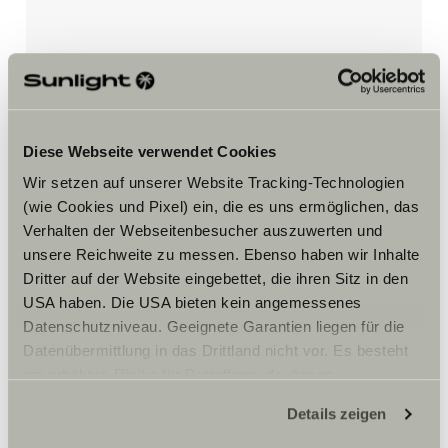
Accepteer marketing-cookies om
de tour te bekijken.
Diese Webseite verwendet Cookies
Cookie-instellingen
Wir setzen auf unserer Website Tracking-Technologien
(wie Cookies und Pixel) ein, die es uns ermöglichen, das
Verhalten der Webseitenbesucher auszuwerten und
unsere Reichweite zu messen. Ebenso haben wir Inhalte
Dritter auf der Website eingebettet, die ihren Sitz in den
USA haben. Die USA bieten kein angemessenes
Datenschutzniveau. Geeignete Garantien liegen für die
Datenübermittlung in das Drittland nicht vor. Es besteht
Opening hours
ein erhöhtes Risiko für Betroffene, da diesen
Monday – Friday
möglicherweise keine Rechtsbehelfsmöglichkeiten
10am-6pm,
Details zeigen
zustehen. Eingesetzte Dienstleister können Daten für
eigene Zwecke verarbeiten und mit anderen Daten