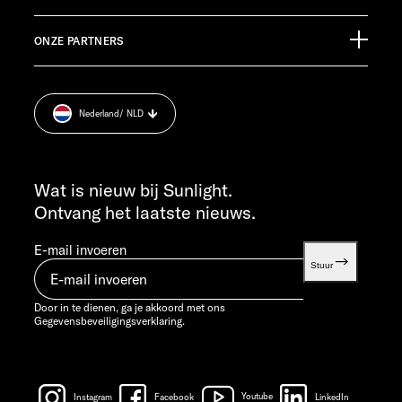
Pressroom
KLANTENSERVICE
ONZE PARTNERS
Afdruk.
service@service.sunlight.de
Gegevensbeveiligingsverklaring.
+49 7562 9870
Cookie Consent
MA T/M DO 7:30 - 12:00 UUR EN 13:00 - 16:00 UUR
Nederland
/ NLD
Informatie over het gewicht.
VR 7:30 - 12:00 UUR
INFO SERVICE
info@sunlight.de
Wat is nieuw bij Sunlight.
Ontvang het laatste nieuws.
E-mail invoeren
Stuur
Door in te dienen, ga je akkoord met ons
Gegevensbeveiligingsverklaring.
Instagram
Facebook
Youtube
LinkedIn