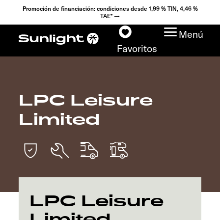
Promoción de financiación: condiciones desde 1,99 % TIN, 4,46 %
TAE* →
Menú
Favoritos
LPC Leisure
Modelos
Limited
Configurador
Encuentra tu Sunlight
Búsqueda de
concesionarios
LPC Leisure
Limited
Descubrir