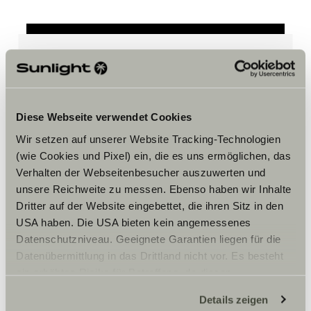
Hay que aceptar los cookies de
marketing para ver el contenido.
Diese Webseite verwendet Cookies
Wir setzen auf unserer Website Tracking-Technologien
Ajustes de cookies
(wie Cookies und Pixel) ein, die es uns ermöglichen, das
Verhalten der Webseitenbesucher auszuwerten und
unsere Reichweite zu messen. Ebenso haben wir Inhalte
Dritter auf der Website eingebettet, die ihren Sitz in den
USA haben. Die USA bieten kein angemessenes
Datenschutzniveau. Geeignete Garantien liegen für die
Datenübermittlung in das Drittland nicht vor. Es besteht
ein erhöhtes Risiko für Betroffene, da diesen
Horario
möglicherweise keine Rechtsbehelfsmöglichkeiten
Details zeigen
zustehen. Eingesetzte Dienstleister können Daten für
Monday – Friday