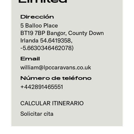
Servicio
Dirección
5 Balloo Place
BT19 7BP
Bangor, County Down
Irlanda
54.6419358
,
-5.6630346462078
)
Email
william@lpccaravans.co.uk
Número de teléfono
+442891465551
CALCULAR ITINERARIO
Solicitar cita