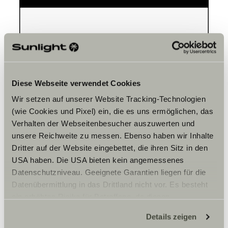
Please accept marketing-
cookies to use this function.
Diese Webseite verwendet Cookies
Cookie Settings
Wir setzen auf unserer Website Tracking-Technologien
(wie Cookies und Pixel) ein, die es uns ermöglichen, das
Verhalten der Webseitenbesucher auszuwerten und
unsere Reichweite zu messen. Ebenso haben wir Inhalte
Dritter auf der Website eingebettet, die ihren Sitz in den
USA haben. Die USA bieten kein angemessenes
Datenschutzniveau. Geeignete Garantien liegen für die
Datenübermittlung in das Drittland nicht vor. Es besteht
Opening hours
ein erhöhtes Risiko für Betroffene, da diesen
WERKSTATT
möglicherweise keine Rechtsbehelfsmöglichkeiten
Details zeigen
Montag – Freitag:
zustehen. Eingesetzte Dienstleister können Daten für