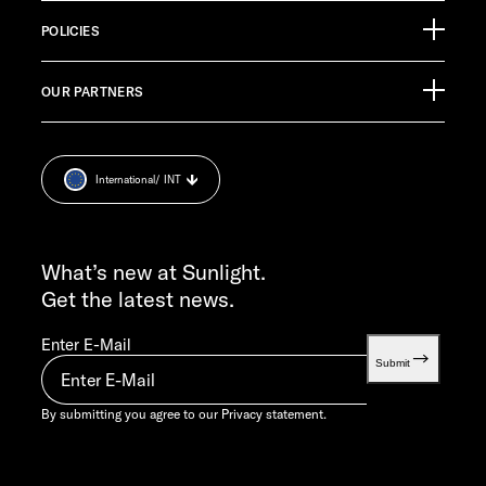
88299 Leutkirch
Info Material
Germany
POLICIES
Pressroom
CUSTOMER SUPPORT
OUR PARTNERS
Imprint
service@service.sunlight.de
Privacy statement.
+49 7562 9870
Cookie Consent
MON-THU 7:30 AM – 12:00 PM AND 1:00 PM – 4:00 PM
International
/ INT
Weight information
FRI 7:30 AM – 12:00 PM
INFO SERVICE
info@sunlight.de
What’s new at Sunlight.
Get the latest news.
Enter E-Mail
Submit
By submitting you agree to our
Privacy statement.