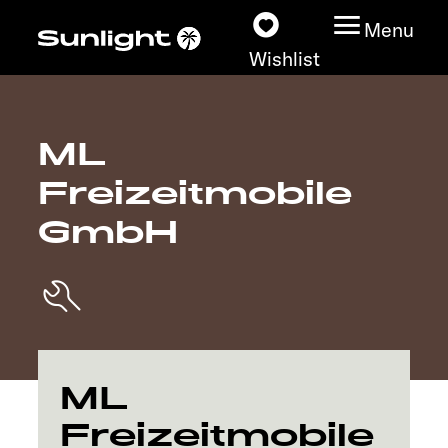
Menu
Wishlist
ML
Models
Freizeitmobile
Vehicle Guide
GmbH
Dealerslocator
Explore
Service
ML
Freizeitmobile