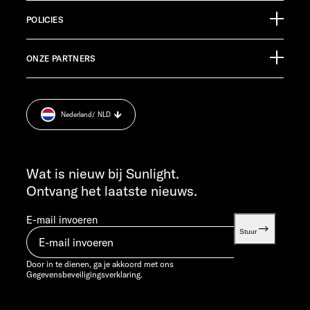
88299 Leutkirch
Evenementenkalender
Germany
POLICIES
Informatiemateriaal
Pressroom
KLANTENSERVICE
ONZE PARTNERS
Afdruk.
service@service.sunlight.de
Gegevensbeveiligingsverklaring.
+49 7562 9870
Cookie Consent
MA T/M DO 7:30 - 12:00 UUR EN 13:00 - 16:00 UUR
Nederland
/ NLD
Informatie over het gewicht.
VR 7:30 - 12:00 UUR
INFO SERVICE
info@sunlight.de
Wat is nieuw bij Sunlight.
Ontvang het laatste nieuws.
E-mail invoeren
Stuur
Door in te dienen, ga je akkoord met ons
Gegevensbeveiligingsverklaring.