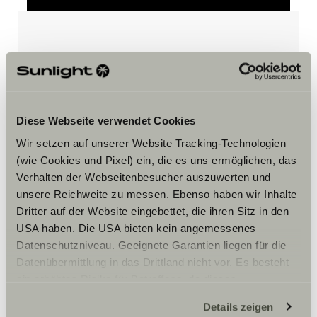
Accepteer marketing-cookies om
de tour te bekijken.
Diese Webseite verwendet Cookies
Cookie-instellingen
Wir setzen auf unserer Website Tracking-Technologien
(wie Cookies und Pixel) ein, die es uns ermöglichen, das
Verhalten der Webseitenbesucher auszuwerten und
unsere Reichweite zu messen. Ebenso haben wir Inhalte
Dritter auf der Website eingebettet, die ihren Sitz in den
USA haben. Die USA bieten kein angemessenes
Datenschutzniveau. Geeignete Garantien liegen für die
Opening hours
Datenübermittlung in das Drittland nicht vor. Es besteht
ein erhöhtes Risiko für Betroffene, da diesen
WERKSTATT
möglicherweise keine Rechtsbehelfsmöglichkeiten
Montag – Freitag:
Details zeigen
zustehen. Eingesetzte Dienstleister können Daten für