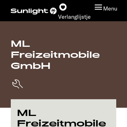
Menu
Verlanglijstje
ML
Modeloverzicht
Freizeitmobile
Configurator
GmbH
Vind jouw Sunlight
Vind jouw dealer
Ontdek
ML
Freizeitmobile
Service