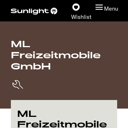
Menu
Wishlist
ML
Models
Freizeitmobile
Configurator
GmbH
Vehicle Guide
Dealerslocator
Explore
ML
Freizeitmobile
Service