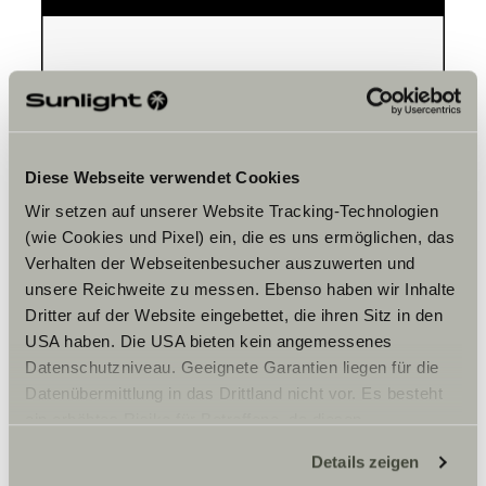
Please accept marketing-
cookies to use this function.
Diese Webseite verwendet Cookies
Cookie Settings
Wir setzen auf unserer Website Tracking-Technologien
(wie Cookies und Pixel) ein, die es uns ermöglichen, das
Verhalten der Webseitenbesucher auszuwerten und
unsere Reichweite zu messen. Ebenso haben wir Inhalte
Dritter auf der Website eingebettet, die ihren Sitz in den
USA haben. Die USA bieten kein angemessenes
Datenschutzniveau. Geeignete Garantien liegen für die
Datenübermittlung in das Drittland nicht vor. Es besteht
Opening hours
ein erhöhtes Risiko für Betroffene, da diesen
WERKSTATT
möglicherweise keine Rechtsbehelfsmöglichkeiten
Details zeigen
Montag – Freitag:
zustehen. Eingesetzte Dienstleister können Daten für