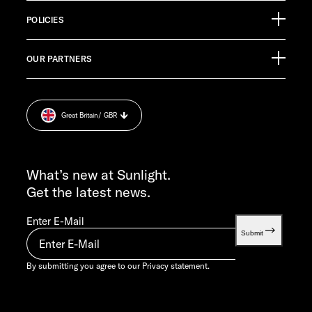
88299 Leutkirch
Info Material
Germany
POLICIES
Pressroom
CUSTOMER SUPPORT
OUR PARTNERS
Imprint.
service@service.sunlight.de
Privacy statement.
+49 7562 9870
Cookie Consent
MON-THU 7:30 AM – 12:00 PM AND 1:00 PM – 4:00 PM
Great Britain
/ GBR
Weight information.
FRI 7:30 AM – 12:00 PM
INFO SERVICE
info@sunlight.de
What’s new at Sunlight.
Get the latest news.
Enter E-Mail
Submit
By submitting you agree to our
Privacy statement.