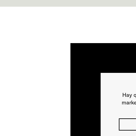
Hay q
marke