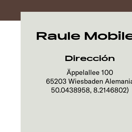
Raule Mobil
Dirección
Äppelallee 100
65203
Wiesbaden
Alemani
50.0438958
,
8.2146802
)