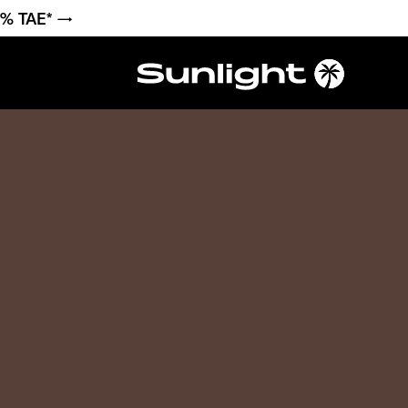
6 % TAE* →