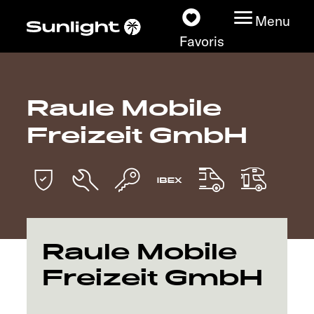
Menu
Favoris
Raule Mobile
Nos modèles
Freizeit GmbH
Configurateur
Recherchez votre
Sunlight
Nos concessionnaires
Raule Mobile
Freizeit GmbH
Découvrir