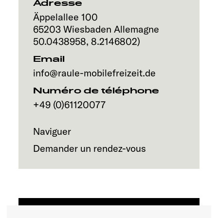
Service
Adresse
Äppelallee 100
65203
Wiesbaden
Allemagne
50.0438958
,
8.2146802
)
Email
info@raule-mobilefreizeit.de
Numéro de téléphone
+49 (0)61120077
Naviguer
Demander un rendez-vous