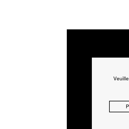
Veuill
P