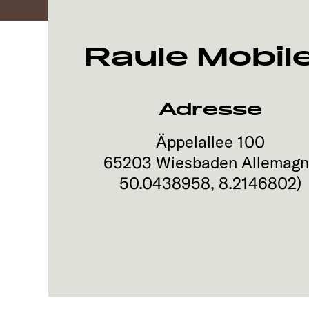
Raule Mobil
Adresse
Äppelallee 100
65203
Wiesbaden
Allemag
50.0438958
,
8.2146802
)