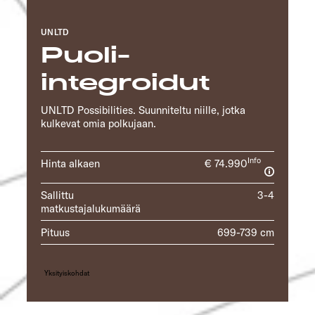
UNLTD
Puoli-
integroidut
UNLTD Possibilities. Suunniteltu niille, jotka
kulkevat omia polkujaan.
Info
Hinta alkaen
€ 74.990
Sallittu
3-4
matkustajalukumäärä
Pituus
699-739 cm
Yksityiskohdat