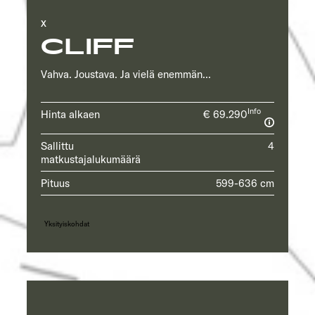
X
CLIFF
Vahva. Joustava. Ja vielä enemmän...
Info
Hinta alkaen
€ 69.290
Sallittu
4
matkustajalukumäärä
Pituus
599-636 cm
Yksityiskohdat