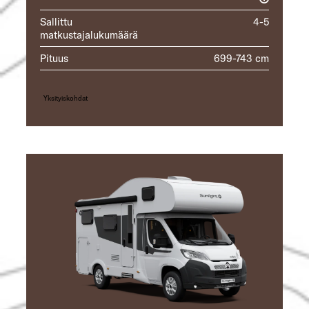
Sallittu
4-5
matkustajalukumäärä
Pituus
699-743 cm
Yksityiskohdat