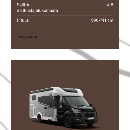
Sallittu
4-5
matkustajalukumäärä
Pituus
596-741 cm
Yksityiskohdat