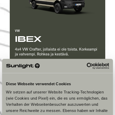
VW
IBEX
4x4 VW Crafter, jollaista ei ole toista. Korkeampi
ja vahvempi. Rohkea ja kestävä.
Info
Hinta alkaen
€ 101.390
Sallittu
4
Diese Webseite verwendet Cookies
matkustajalukumäärä
Wir setzen auf unserer Website Tracking-Technologien
Pituus
599 cm
(wie Cookies und Pixel) ein, die es uns ermöglichen, das
Verhalten der Webseitenbesucher auszuwerten und
Yksityiskohdat
unsere Reichweite zu messen. Ebenso haben wir Inhalte