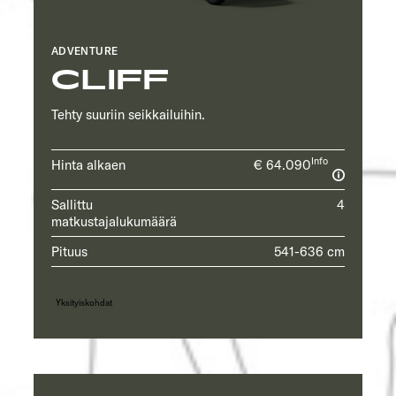
ADVENTURE
CLIFF
Tehty suuriin seikkailuihin.
Info
Hinta alkaen
€ 64.090
Sallittu
4
matkustajalukumäärä
Pituus
541-636 cm
Yksityiskohdat