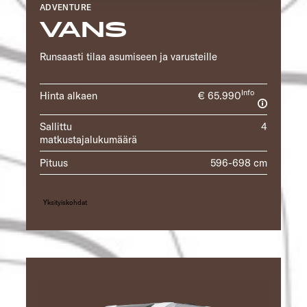
ADVENTURE
Ermöglichung der Seitennavigation erforderlich sind.
VANS
Runsaasti tilaa asumiseen ja varusteille
Info
Hinta alkaen
€ 65.990
Sallittu
4
matkustajalukumäärä
Pituus
596-698 cm
Yksityiskohdat