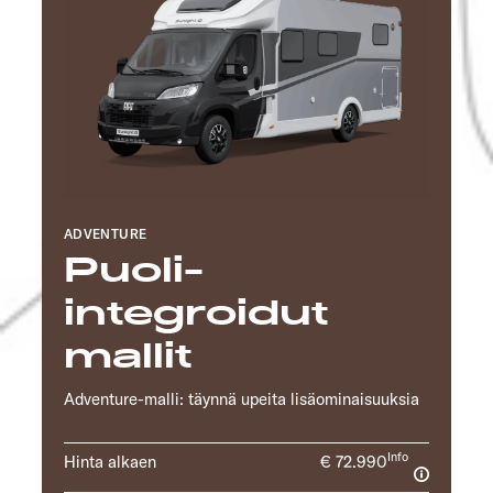
ADVENTURE
Puoli-
integroidut
mallit
Adventure-malli: täynnä upeita lisäominaisuuksia
Info
Hinta alkaen
€ 72.990