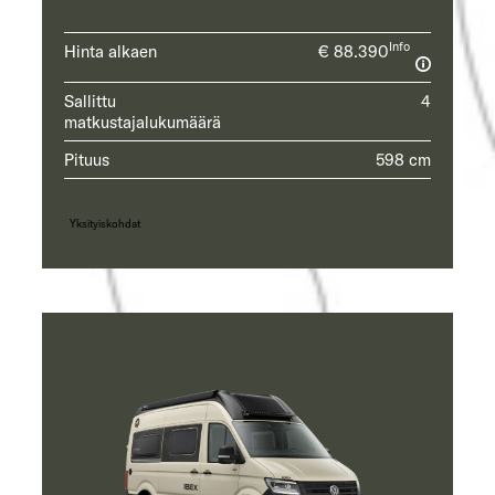
Info
Hinta alkaen
€ 88.390
Sallittu
4
matkustajalukumäärä
Pituus
598 cm
Yksityiskohdat