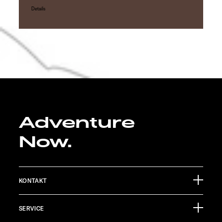
Details
Adventure
Now.
KONTAKT
Sunlight GmbH
SERVICE
Ölmühlestraße 6