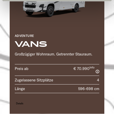
und kann jederzeit über die Einstellungen widerrufen
werden. Klicken Sie auf Ablehnen, werden nur die
notwendigen Cookies auf der Webseite gesetzt, die für
den störungsfreien Betrieb der Webseite und die
Ermöglichung der Seitennavigation erforderlich sind.
ADVENTURE
VANS
Großzügiger Wohnraum. Getrennter Stauraum.
Info
Preis ab
€ 70.990
Zugelassene Sitzplätze
4
Länge
596-698 cm
Details