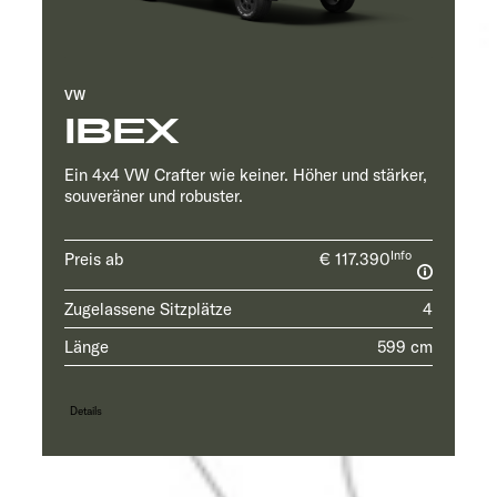
VW
IBEX
Ein 4x4 VW Crafter wie keiner. Höher und stärker,
souveräner und robuster.
Info
Preis ab
€ 117.390
Zugelassene Sitzplätze
4
Länge
599 cm
Details