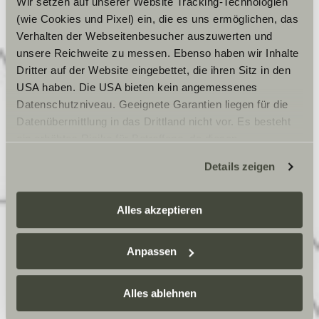
Wir setzen auf unserer Website Tracking-Technologien
(wie Cookies und Pixel) ein, die es uns ermöglichen, das
Dein preisgünstiger Einstieg in die Welt der Vans.
Verhalten der Webseitenbesucher auszuwerten und
unsere Reichweite zu messen. Ebenso haben wir Inhalte
Info
Preis ab
€ 64.190
Dritter auf der Website eingebettet, die ihren Sitz in den
USA haben. Die USA bieten kein angemessenes
Zugelassene Sitzplätze
4
Datenschutzniveau. Geeignete Garantien liegen für die
Länge
596-698 cm
Datenübermittlung in das Drittland nicht vor. Es besteht
ein erhöhtes Risiko für Betroffene, da diesen
möglicherweise keine Rechtsbehelfsmöglichkeiten
Details
Details zeigen
zustehen. Eingesetzte Dienstleister können Daten für
eigene Zwecke verarbeiten und mit anderen Daten
zusammenführen. Weitere Informationen finden Sie hier:
Alles akzeptieren
Datenschutzerklärung
/
Datenschutzerklärung
Sunlight Business
. Akzeptieren Sie oder wählen Sie
Anpassen
einzelne Cookies/Dienste in den Einstellungen aus,
erteilen Sie uns Ihre Einwilligung zur Verarbeitung Ihrer
Daten zu den genannten Zwecken. Die Einwilligung ist
Alles ablehnen
freiwillig, für den Besuch der Website nicht erforderlich