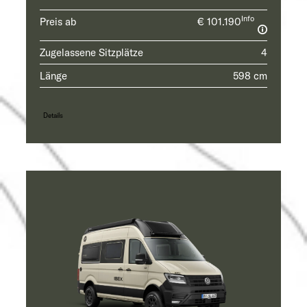
Info
Preis ab
€ 101.190
Zugelassene Sitzplätze
4
Länge
598 cm
Details