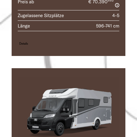
Info
Preis ab
€ 70.390
Zugelassene Sitzplätze
4-5
Länge
596-741 cm
Details