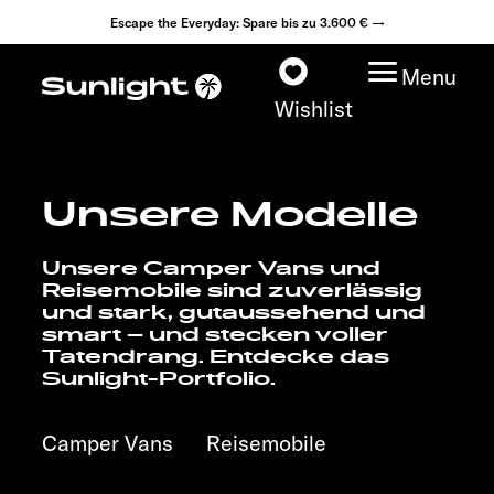
Escape the Everyday: Spare bis zu 3.600 € →
Menu
Wishlist
Unsere Modelle
Modelle
Unsere Camper Vans und
Konfigurator
Reisemobile sind zuverlässig
und stark, gutaussehend und
smart – und stecken voller
Fahrzeugfinder
Tatendrang. Entdecke das
Sunlight-Portfolio.
Händlersuche
Camper Vans
Reisemobile
Explore