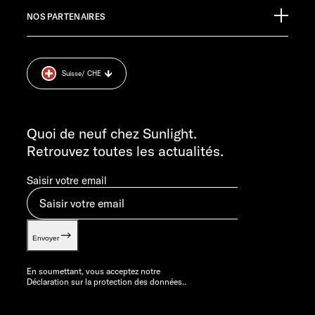
Pressroom
SERVICE APRÈS-VENTE
NOS PARTENAIRES
Mentions légales.
service@service.sunlight.de
Déclaration sur la protection des données.
+49 7562 9870
Cookie Consent
DU LUNDI AU JEUDI : 7H30 – 12H00 H ET 13H00 – 16H00
Suisse
/ CHE
Informations sur le poids.
LE VENDREDI : 8H30 - 12H00
INFORMATION
info@sunlight.de
Quoi de neuf chez Sunlight.
Retrouvez toutes les actualités.
Saisir votre email
Envoyer
En soumettant, vous acceptez notre
Déclaration sur la protection des données.
.