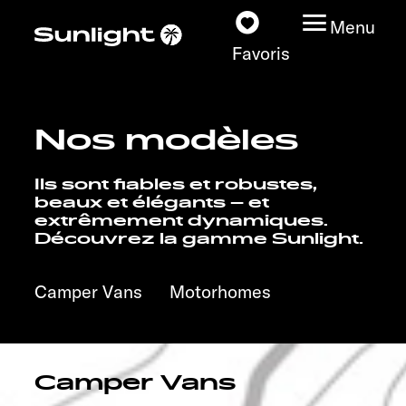
Menu
Favoris
Nos modèles
Nos modèles
Ils sont fiables et robustes,
Configurateur
beaux et élégants – et
extrêmement dynamiques.
Découvrez la gamme Sunlight.
Recherchez votre
Sunlight
Camper Vans
Motorhomes
Nos concessionnaires
Découvrir
Camper Vans