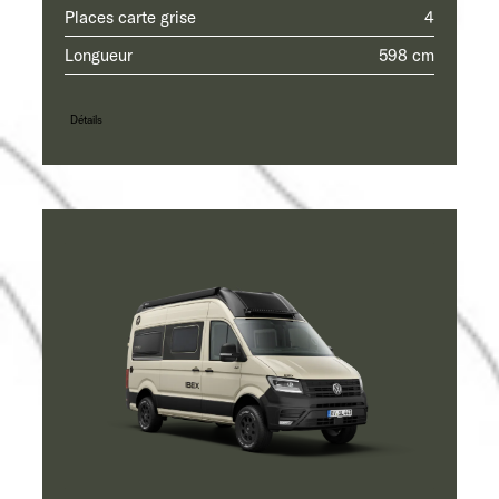
Places carte grise
4
Longueur
598 cm
Détails