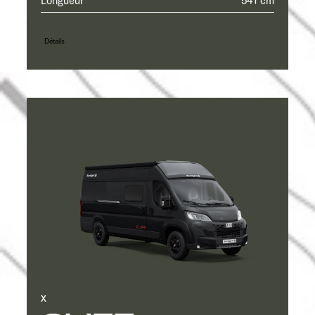
Longueur
541 cm
Détails
X