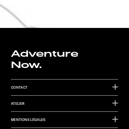
Adventure
Now.
CONTACT
Sunlight GmbH
ATELIER
Ölmühlestraße 6
88299 Leutkirch
Calendrier des manifestations
Germany
MENTIONS LÉGALES
Documents à télécharger