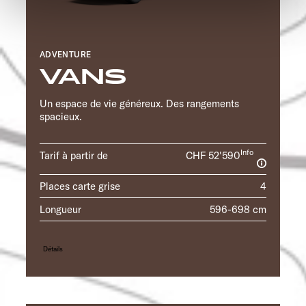
werden. Klicken Sie auf Ablehnen, werden nur die
notwendigen Cookies auf der Webseite gesetzt, die für
den störungsfreien Betrieb der Webseite und die
ADVENTURE
Ermöglichung der Seitennavigation erforderlich sind.
VANS
Un espace de vie généreux. Des rangements
spacieux.
Info
Tarif à partir de
CHF 52'590
Places carte grise
4
Longueur
596-698 cm
Détails