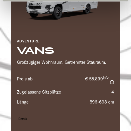
und kann jederzeit über die Einstellungen widerrufen
werden. Klicken Sie auf Ablehnen, werden nur die
notwendigen Cookies auf der Webseite gesetzt, die für
den störungsfreien Betrieb der Webseite und die
Ermöglichung der Seitennavigation erforderlich sind.
ADVENTURE
VANS
Großzügiger Wohnraum. Getrennter Stauraum.
Info
Preis ab
€ 55.899
Zugelassene Sitzplätze
4
Länge
596-698 cm
Details