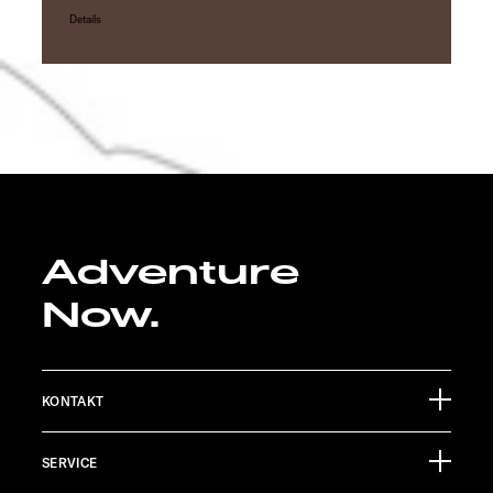
Details
Adventure
Now.
KONTAKT
Sunlight GmbH
SERVICE
Ölmühlestraße 6