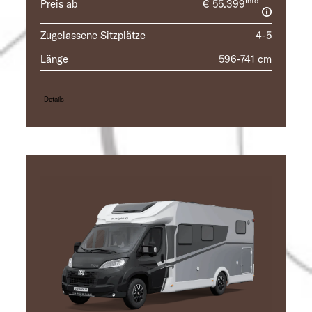
Info
Preis ab
€ 55.399
Zugelassene Sitzplätze
4-5
Länge
596-741 cm
Details