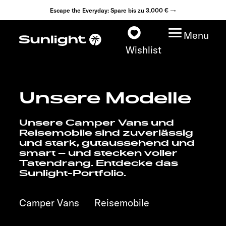
Escape the Everyday: Spare bis zu 3.000 € →
Menu
Wishlist
Unsere Modelle
Modelle
Unsere Camper Vans und
Konfigurator
Reisemobile sind zuverlässig
und stark, gutaussehend und
smart – und stecken voller
Fahrzeugfinder
Tatendrang. Entdecke das
Sunlight-Portfolio.
Fahrzeugbörse
Camper Vans
Reisemobile
Händlersuche