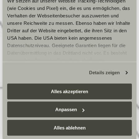
Wir setzen auf unserer Website Tracking-Technologien
(wie Cookies und Pixel) ein, die es uns ermöglichen, das
Dein preisgünstiger Einstieg in die Welt der Vans.
Verhalten der Webseitenbesucher auszuwerten und
unsere Reichweite zu messen. Ebenso haben wir Inhalte
Info
Preis ab
€ 50.299
Dritter auf der Website eingebettet, die ihren Sitz in den
USA haben. Die USA bieten kein angemessenes
Zugelassene Sitzplätze
4
Datenschutzniveau. Geeignete Garantien liegen für die
Länge
596-698 cm
Datenübermittlung in das Drittland nicht vor. Es besteht
ein erhöhtes Risiko für Betroffene, da diesen
möglicherweise keine Rechtsbehelfsmöglichkeiten
Details
Details zeigen
zustehen. Eingesetzte Dienstleister können Daten für
eigene Zwecke verarbeiten und mit anderen Daten
zusammenführen. Weitere Informationen finden Sie hier:
Alles akzeptieren
Datenschutzerklärung
/
Datenschutzerklärung
Sunlight Business
. Akzeptieren Sie oder wählen Sie
Anpassen
einzelne Cookies/Dienste in den Einstellungen aus,
erteilen Sie uns Ihre Einwilligung zur Verarbeitung Ihrer
Daten zu den genannten Zwecken. Die Einwilligung ist
Alles ablehnen
freiwillig, für den Besuch der Website nicht erforderlich