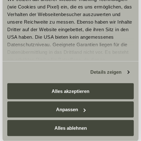
(wie Cookies und Pixel) ein, die es uns ermöglichen, das
Verhalten der Webseitenbesucher auszuwerten und
unsere Reichweite zu messen. Ebenso haben wir Inhalte
Dritter auf der Website eingebettet, die ihren Sitz in den
USA haben. Die USA bieten kein angemessenes
Datenschutzniveau. Geeignete Garantien liegen für die
Datenübermittlung in das Drittland nicht vor. Es besteht
ein erhöhtes Risiko für Betroffene, da diesen
möglicherweise keine Rechtsbehelfsmöglichkeiten
Details zeigen
zustehen. Eingesetzte Dienstleister können Daten für
eigene Zwecke verarbeiten und mit anderen Daten
zusammenführen. Weitere Informationen finden Sie hier:
Alles akzeptieren
Datenschutzerklärung
/
Datenschutzerklärung
Sunlight Business
. Akzeptieren Sie oder wählen Sie
Anpassen
einzelne Cookies/Dienste in den Einstellungen aus,
Quels lieux rêvez-vous de
erteilen Sie uns Ihre Einwilligung zur Verarbeitung Ihrer
découvrir ?
Daten zu den genannten Zwecken. Die Einwilligung ist
Alles ablehnen
freiwillig, für den Besuch der Website nicht erforderlich
Le Kirghizistan et le Kazakhstan sont tout en haut sur