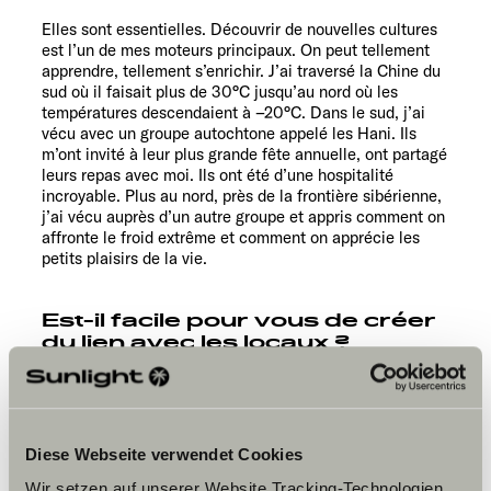
Elles sont essentielles. Découvrir de nouvelles cultures
est l’un de mes moteurs principaux. On peut tellement
apprendre, tellement s’enrichir. J’ai traversé la Chine du
sud où il faisait plus de 30°C jusqu’au nord où les
températures descendaient à –20°C. Dans le sud, j’ai
vécu avec un groupe autochtone appelé les Hani. Ils
m’ont invité à leur plus grande fête annuelle, ont partagé
leurs repas avec moi. Ils ont été d’une hospitalité
incroyable. Plus au nord, près de la frontière sibérienne,
j’ai vécu auprès d’un autre groupe et appris comment on
affronte le froid extrême et comment on apprécie les
petits plaisirs de la vie.
Est-il facile pour vous de créer
du lien avec les locaux ?
Complètement. Je me rends surtout dans des lieux
reculés, très peu touristiques. Là-bas, on se réjouit de
croiser des étrangers. Les contacts se font
naturellement. Dans les grandes villes, c’est différent :
Diese Webseite verwendet Cookies
chacun est pris dans son rythme et beaucoup plus
centré sur soi.
Wir setzen auf unserer Website Tracking-Technologien