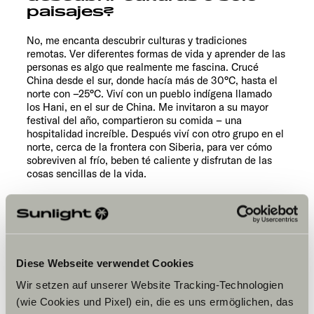
paisajes?
No, me encanta descubrir culturas y tradiciones
remotas. Ver diferentes formas de vida y aprender de las
personas es algo que realmente me fascina. Crucé
China desde el sur, donde hacía más de 30°C, hasta el
norte con –25°C. Viví con un pueblo indígena llamado
los Hani, en el sur de China. Me invitaron a su mayor
festival del año, compartieron su comida – una
hospitalidad increíble. Después viví con otro grupo en el
norte, cerca de la frontera con Siberia, para ver cómo
sobreviven al frío, beben té caliente y disfrutan de las
cosas sencillas de la vida.
¿Te resulta fácil conectar con la
gente local?
¡Absolutamente! Suelo viajar a lugares donde no va casi
nadie, y allí los habitantes suelen alegrarse mucho al ver
Diese Webseite verwendet Cookies
a un extranjero. Siempre me ha resultado facilísimo
Wir setzen auf unserer Website Tracking-Technologien
conectar. En las grandes ciudades es diferente: la gente
parece demasiado ocupada con su propia vida, siempre
(wie Cookies und Pixel) ein, die es uns ermöglichen, das