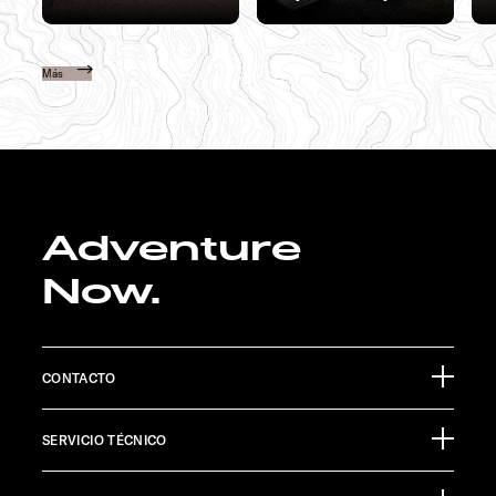
Más
Adventure
Now.
CONTACTO
Sunlight GmbH
SERVICIO TÉCNICO
Ölmühlestraße 6
88299 Leutkirch
Calendario de eventos