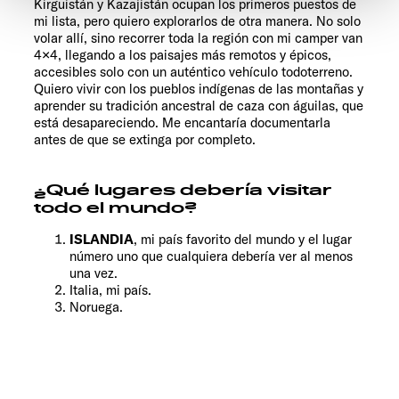
Kirguistán y Kazajistán ocupan los primeros puestos de
notwendigen Cookies auf der Webseite gesetzt, die für
mi lista, pero quiero explorarlos de otra manera. No solo
den störungsfreien Betrieb der Webseite und die
volar allí, sino recorrer toda la región con mi camper van
4×4, llegando a los paisajes más remotos y épicos,
Ermöglichung der Seitennavigation erforderlich sind.
accesibles solo con un auténtico vehículo todoterreno.
Quiero vivir con los pueblos indígenas de las montañas y
aprender su tradición ancestral de caza con águilas, que
está desapareciendo. Me encantaría documentarla
antes de que se extinga por completo.
¿Qué lugares debería visitar
todo el mundo?
ISLANDIA
, mi país favorito del mundo y el lugar
número uno que cualquiera debería ver al menos
una vez.
Italia, mi país.
Noruega.