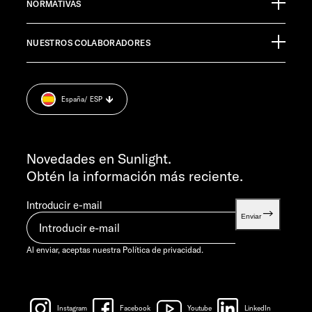
Germany
NORMATIVAS
Material informativo
Pressroom
ATENCIÓN AL CLIENTE
NUESTROS COLABORADORES
Aviso legal.
service@service.sunlight.de
Política de privacidad.
+49 7562 9870
Cookie Consent
L-J 7:30-12:00 Y 13:00-16:00
España
/ ESP
Información sobre el peso.
VIE 7:30-12:00
INFORMACIÓN
info@sunlight.de
Novedades en Sunlight.
Obtén la información más reciente.
Introducir e-mail
Enviar
Al enviar, aceptas nuestra
Política de privacidad.
Instagram
Facebook
Youtube
LinkedIn