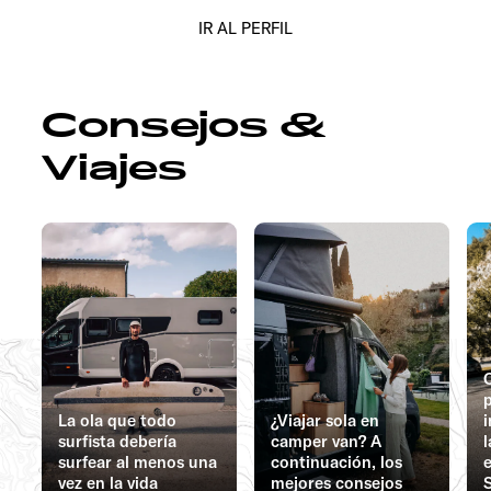
IR AL PERFIL
Consejos &
Viajes
C
La ola que todo
¿Viajar sola en
surfista debería
camper van? A
surfear al menos una
continuación, los
e
vez en la vida
mejores consejos