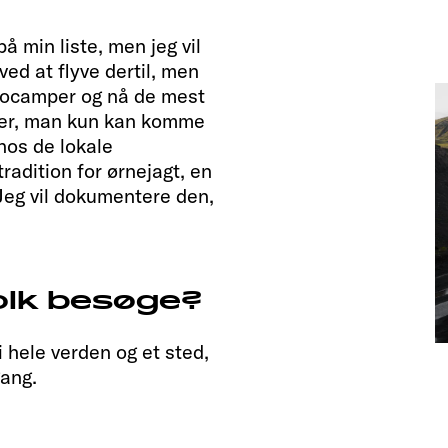
å min liste, men jeg vil
ed at flyve dertil, men
tocamper og nå de mest
eder, man kun kan komme
 hos de lokale
radition for ørnejagt, en
 Jeg vil dokumentere den,
olk besøge?
i hele verden og et sted,
gang.