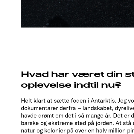
Hvad har været din s
oplevelse indtil nu?
Helt klart at sætte foden i Antarktis. Jeg 
dokumentarer derfra – landskabet, dyreliv
havde drømt om det i så mange år. Det er d
barske og ekstreme sted på jorden. At stå 
natur og kolonier på over en halv million pin