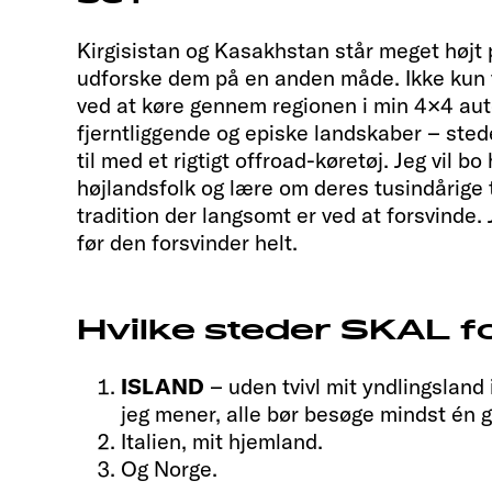
Kirgisistan og Kasakhstan står meget højt p
udforske dem på en anden måde. Ikke kun v
ved at køre gennem regionen i min 4×4 au
fjerntliggende og episke landskaber – st
til med et rigtigt offroad-køretøj. Jeg vil bo
højlandsfolk og lære om deres tusindårige t
tradition der langsomt er ved at forsvinde.
før den forsvinder helt.
Hvilke steder SKAL f
ISLAND
– uden tvivl mit yndlingsland 
jeg mener, alle bør besøge mindst én 
Italien, mit hjemland.
Og Norge.