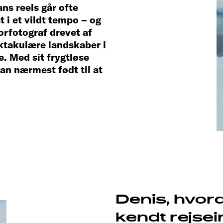
ans reels går ofte
t i et vildt tempo – og
orfotograf drevet af
takulære landskaber i
. Med sit frygtløse
an nærmest født til at
Denis, hvor
kendt rejse