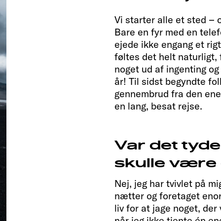
Vi starter alle et sted – 
Bare en fyr med en telef
ejede ikke engang et rigti
føltes det helt naturligt
noget ud af ingenting og 
år! Til sidst begyndte fo
gennembrud fra den ene 
en lang, besat rejse.
Var det tydel
skulle være 
Nej, jeg har tvivlet på m
nætter og foretaget enor
liv for at jage noget, der 
når jeg ikke tjente én en