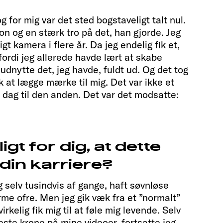
og for mig var det sted bogstaveligt talt nul.
on og en stærk tro på det, han gjorde. Jeg
gt kamera i flere år. Da jeg endelig fik et,
, fordi jeg allerede havde lært at skabe
udnytte det, jeg havde, fuldt ud. Og det tog
lk at lægge mærke til mig. Det var ikke et
dag til den anden. Det var det modsatte:
igt for dig, at dette
din karriere?
ig selv tusindvis af gange, haft søvnløse
me ofre. Men jeg gik væk fra et ”normalt”
virkelig fik mig til at føle mig levende. Selv
este krone på mine videoer, fortsatte jeg,