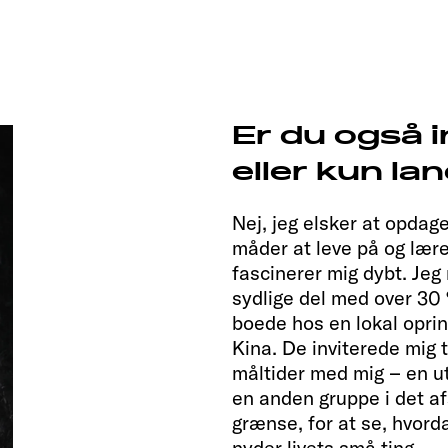
Er du også i
eller kun l
Nej, jeg elsker at opdage
måder at leve på og lær
fascinerer mig dybt. Jeg
sydlige del med over 30 
boede hos en lokal oprin
Kina. De inviterede mig ti
måltider med mig – en ut
en anden gruppe i det af
grænse, for at se, hvord
nyder livets små ting.