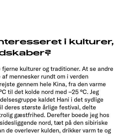
nteresseret i kulturer,
andskaber?
 fjerne kulturer og traditioner. At se andre
e af mennesker rundt om i verden
 rejste gennem hele Kina, fra den varme
°C til det kolde nord med –25 °C. Jeg
delsesgruppe kaldet Hani i det sydlige
l deres største årlige festival, delte
rolig gæstfrihed. Derefter boede jeg hos
sidesliggende nord, tæt på den sibiriske
an de overlever kulden, drikker varm te og