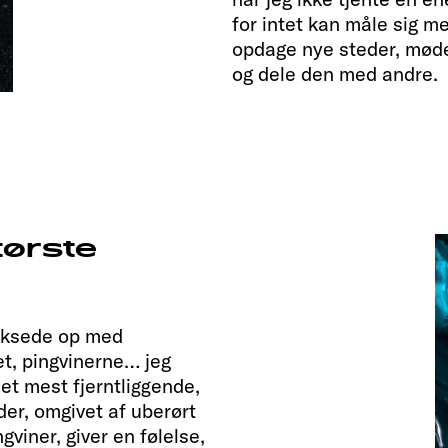
for intet kan måle sig m
opdage nye steder, møde
og dele den med andre.
tørste
voksede op med
et, pingvinerne… jeg
et mest fjerntliggende,
der, omgivet af uberørt
gviner, giver en følelse,