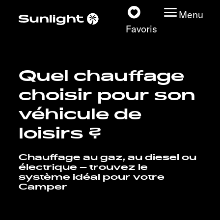
Menu
Favoris
Quel chauffage
Nos modèles
choisir pour son
Configurateur
véhicule de
loisirs ?
Recherchez votre
Sunlight
Chauffage au gaz, au diesel ou
électrique – trouvez le
Nos concessionnaires
système idéal pour votre
Camper
Découvrir