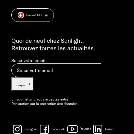
Déclaration sur la protection des données.
+49 7562 9870
Cookie Consent
DU LUNDI AU JEUDI : 7H30 – 12H00 H ET 13H00 – 16H00
Suisse
/ CHE
Informations sur le poids.
LE VENDREDI : 8H30 - 12H00
INFORMATION
info@sunlight.de
Quoi de neuf chez Sunlight.
Retrouvez toutes les actualités.
Saisir votre email
Envoyer
En soumettant, vous acceptez notre
Déclaration sur la protection des données.
.
Instagram
Facebook
Youtube
LinkedIn