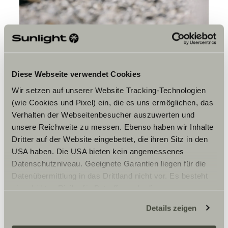
Diese Webseite verwendet Cookies
Wir setzen auf unserer Website Tracking-Technologien
(wie Cookies und Pixel) ein, die es uns ermöglichen, das
Verhalten der Webseitenbesucher auszuwerten und
Chauffage au diesel : la
unsere Reichweite zu messen. Ebenso haben wir Inhalte
chaleur issue du réservoir à
Dritter auf der Website eingebettet, die ihren Sitz in den
carburant.
USA haben. Die USA bieten kein angemessenes
Datenschutzniveau. Geeignete Garantien liegen für die
La solution idéale pour celles et ceux qui veulent rester
Datenübermittlung in das Drittland nicht vor. Es besteht
autonomes et éviter de transporter des bouteilles de gaz.
Le chauffage puise directement dans le réservoir à
ein erhöhtes Risiko für Betroffene, da diesen
carburant du véhicule : pratique et efficace. Voici les
möglicherweise keine Rechtsbehelfsmöglichkeiten
avantages et inconvénients :
Details zeigen
zustehen. Eingesetzte Dienstleister können Daten für
eigene Zwecke verarbeiten und mit anderen Daten