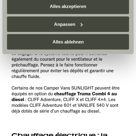
Bon rendement
: chauffe efficacement tout en
zusammenführen. Weitere Informationen finden Sie hier:
Alles akzeptieren
consommant modérément.
Datenschutzerklärung
/
Datenschutzerklärung
Disponibilité
: le diesel est accessible partout,
même dans les zones reculées.
Sunlight Business
. Akzeptieren Sie oder wählen Sie
Anpassen
Gain de place
: pas de bouteille à stocker.
einzelne Cookies/Dienste in den Einstellungen aus,
erteilen Sie uns Ihre Einwilligung zur Verarbeitung Ihrer
Mais
: l’investissement initial est plus élevé, le
Daten zu den genannten Zwecken. Die Einwilligung ist
Alles ablehnen
fonctionnement parfois plus bruyant, et une odeur peut
freiwillig, für den Besuch der Website nicht erforderlich
se dégager si le système tourne peu. Il demande
und kann jederzeit über die Einstellungen widerrufen
également du courant pour le ventilateur et le
werden. Klicken Sie auf Ablehnen, werden nur die
préchauffage. Pensez à le faire fonctionner
régulièrement pour éviter les dépôts et garantir une
notwendigen Cookies auf der Webseite gesetzt, die für
chauffe fluide.
den störungsfreien Betrieb der Webseite und die
Ermöglichung der Seitennavigation erforderlich sind.
Certains de nos
Camper Vans
SUNLIGHT peuvent être
équipés en option du
chauffage Truma Combi 4 au
diesel
:
CLIFF Adventure
,
CLIFF X
et
CLIFF 4×4
. Les
modèles
CLIFF Adventure 601
et
VANLIFE 540 V
sont
déjà dotés de série d’un chauffage au diesel.
Chauffage électrique : la